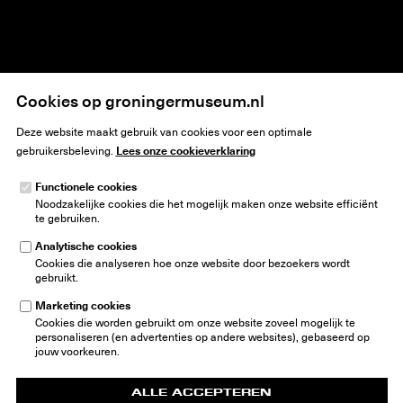
Home
Kunst
Tentoonstellingen
Bakstain
Cookies op groningermuseum.nl
Deze website maakt gebruik van cookies voor een optimale
Lees onze cookieverklaring
gebruikersbeleving.
Functionele cookies
Noodzakelijke cookies die het mogelijk maken onze website efficiënt
Groninger Museum
te gebruiken.
Museumeiland 1
9711 ME Groningen
Analytische cookies
Nederland
Cookies die analyseren hoe onze website door bezoekers wordt
gebruikt.
info@groningermuseum.nl
Tel:
+31 50 3 666 555
Marketing cookies
Cookies die worden gebruikt om onze website zoveel mogelijk te
Nieuwsbrief
personaliseren (en advertenties op andere websites), gebaseerd op
jouw voorkeuren.
ALLE ACCEPTEREN