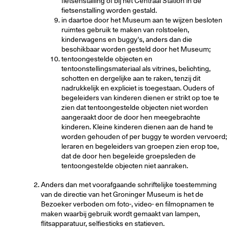
fietsenstalling of bij het Centraal Station in de
fietsenstalling worden gestald.
in daartoe door het Museum aan te wijzen besloten
ruimtes gebruik te maken van rolstoelen,
kinderwagens en buggy's, anders dan die
beschikbaar worden gesteld door het Museum;
tentoongestelde objecten en
tentoonstellingsmateriaal als vitrines, belichting,
schotten en dergelijke aan te raken, tenzij dit
nadrukkelijk en expliciet is toegestaan. Ouders of
begeleiders van kinderen dienen er strikt op toe te
zien dat tentoongestelde objecten niet worden
aangeraakt door de door hen meegebrachte
kinderen. Kleine kinderen dienen aan de hand te
worden gehouden of per buggy te worden vervoerd;
leraren en begeleiders van groepen zien erop toe,
dat de door hen begeleide groepsleden de
tentoongestelde objecten niet aanraken.
Anders dan met voorafgaande schriftelijke toestemming
van de directie van het Groninger Museum is het de
Bezoeker verboden om foto-, video- en filmopnamen te
maken waarbij gebruik wordt gemaakt van lampen,
flitsapparatuur, selfiesticks en statieven.