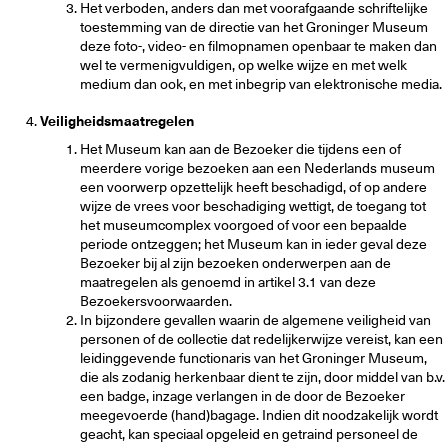
Het verboden, anders dan met voorafgaande schriftelijke
toestemming van de directie van het Groninger Museum
deze foto-, video- en filmopnamen openbaar te maken dan
wel te vermenigvuldigen, op welke wijze en met welk
medium dan ook, en met inbegrip van elektronische media.
Veiligheidsmaatregelen
Het Museum kan aan de Bezoeker die tijdens een of
meerdere vorige bezoeken aan een Nederlands museum
een voorwerp opzettelijk heeft beschadigd, of op andere
wijze de vrees voor beschadiging wettigt, de toegang tot
het museumcomplex voorgoed of voor een bepaalde
periode ontzeggen; het Museum kan in ieder geval deze
Bezoeker bij al zijn bezoeken onderwerpen aan de
maatregelen als genoemd in artikel 3.1 van deze
Bezoekersvoorwaarden.
In bijzondere gevallen waarin de algemene veiligheid van
personen of de collectie dat redelijkerwijze vereist, kan een
leidinggevende functionaris van het Groninger Museum,
die als zodanig herkenbaar dient te zijn, door middel van b.v.
een badge, inzage verlangen in de door de Bezoeker
meegevoerde (hand)bagage. Indien dit noodzakelijk wordt
geacht, kan speciaal opgeleid en getraind personeel de