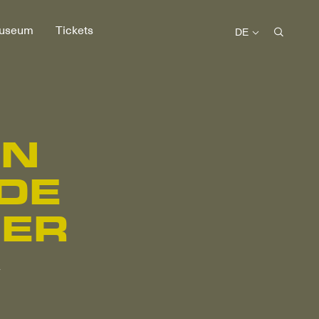
useum
Tickets
DE
IN
DE
ER
r