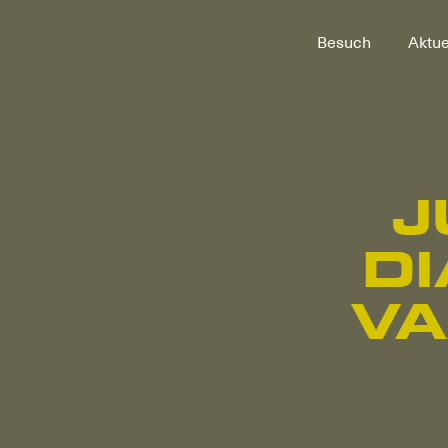
Zum
Besuch
Aktue
Hauptinhalt
J
D
V