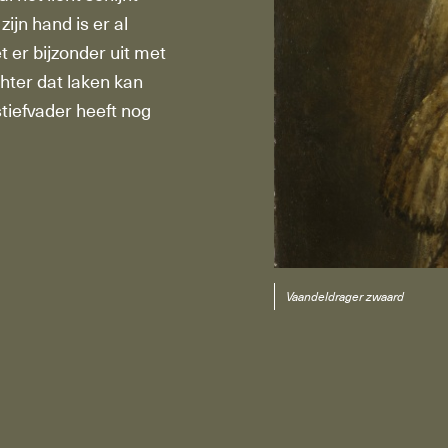
zijn hand is er al
et er bijzonder uit met
chter dat laken kan
tiefvader heeft nog
Vaandeldrager zwaard