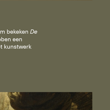
eum bekeken
De
bben een
et kunstwerk