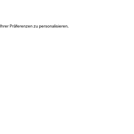
hrer Präferenzen zu personalisieren.
info@groningermuseum.nl
Tel: +31 50 3 666 555