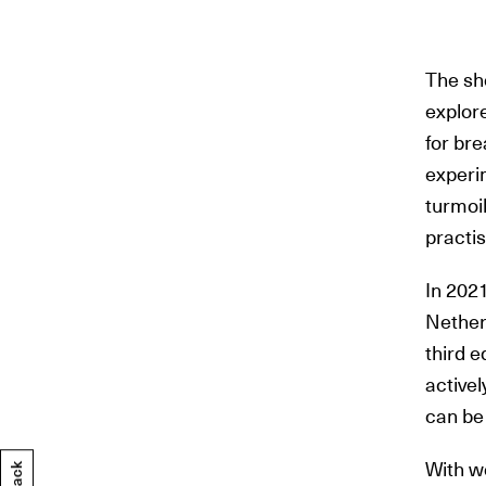
The sho
explor
for bre
experim
turmoi
practis
In 202
Netherl
third e
activel
can be 
With wo