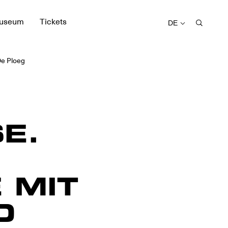
useum
Tickets
DE
e Ploeg
E.
 MIT
D