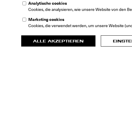
Analytische cookies
Cookies, die analysieren, wie unsere Website von den Be
Marketing cookies
Cookies, die verwendet werden, um unsere Website (und 
ALLE AKZEPTIEREN
EINST
Home
Kunst
Ausstellungen
Playing House. Eine Ku
Groninger M
Museumeiland
9711 ME Gron
Niederlande