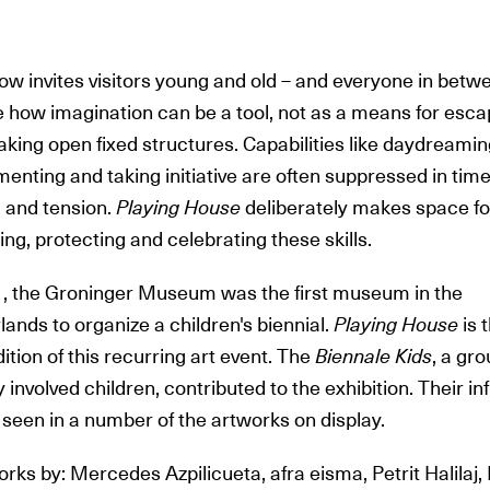
w invites visitors young and old – and everyone in betwe
e how imagination can be a tool, not as a means for esca
aking open fixed structures. Capabilities like daydreamin
enting and taking initiative are often suppressed in time
l and tension.
Playing House
deliberately makes space fo
ing, protecting and celebrating these skills.
1, the Groninger Museum was the first museum in the
ands to organize a children's biennial.
Playing House
is 
dition of this recurring art event. The
Biennale Kids
, a gro
y involved children, contributed to the exhibition. Their i
seen in a number of the artworks on display.
rks by: Mercedes Azpilicueta, afra eisma, Petrit Halilaj,