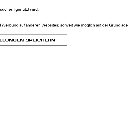
suchern genutzt wird.
Werbung auf anderen Websites) so weit wie möglich auf der Grundlage I
ELLUNGEN SPEICHERN
nstbiennale mit Kindern und Jugendlichen
useum
Postanschrift
 1
Postbus 90
ingen
9700 ME Groningen
Niederlande