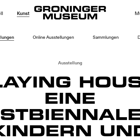
ll
Kunst
M
llungen
Online Ausstellungen
Sammlungen
D
Ausstellung
LAYING HOUS
EINE
STBIENNALE
KINDERN UN