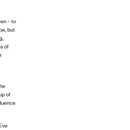
en – to
pe, but
g,
s of
r
the
up of
nfluence
 Eva