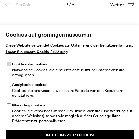
1
/
4
Zurück
Weiter
Cookies auf groningermuseum.nl
Home
Kunst
Ausstellungen
Die Vier Jahreszeiten
Diese Website verwendet Cookies zur Optimierung der Benutzererfahrung.
Lesen Sie unsere Cookie-Erklärung
Funktionale cookies
Notwendige Cookies, die eine effiziente Nutzung unserer Website
ermöglichen.
Analytische cookies
Groninger Museum
Cookies, die analysieren, wie unsere Website von den Besuchern
Museumeiland 1
genutzt wird.
9711 ME Groningen
Niederlande
Marketing cookies
info@groningermuseum.nl
Cookies, die verwendet werden, um unsere Website (und Werbung auf
Tel: +31 50 3 666 555
anderen Websites) so weit wie möglich auf der Grundlage Ihrer
Präferenzen zu personalisieren.
ALLE AKZEPTIEREN