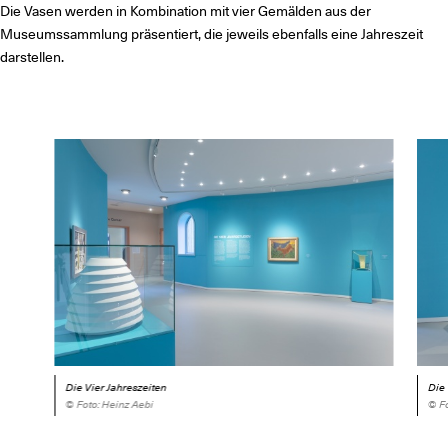
Die Vasen werden in Kombination mit vier Gemälden aus der
Museumssammlung präsentiert, die jeweils ebenfalls eine Jahreszeit
darstellen.
Die Vier Jahreszeiten
Die 
© Foto: Heinz Aebi
© Fo