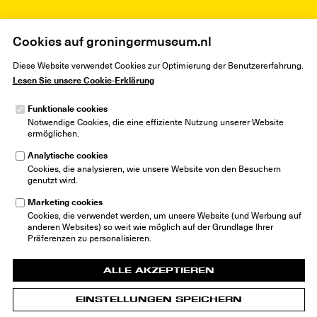
Cookies auf groningermuseum.nl
Home
Museum
Nachrichten
Die Kinderbiennale – jetzt im Groninger Museum
Diese Website verwendet Cookies zur Optimierung der Benutzererfahrung.
Lesen Sie unsere Cookie-Erklärung
Funktionale cookies
Notwendige Cookies, die eine effiziente Nutzung unserer Website
ermöglichen.
Analytische cookies
Groninger Museum
Cookies, die analysieren, wie unsere Website von den Besuchern
Museumeiland 1
genutzt wird.
9711 ME Groningen
Niederlande
Marketing cookies
info@groningermuseum.nl
Cookies, die verwendet werden, um unsere Website (und Werbung auf
Tel: +31 50 3 666 555
anderen Websites) so weit wie möglich auf der Grundlage Ihrer
Präferenzen zu personalisieren.
ALLE AKZEPTIEREN
EINSTELLUNGEN SPEICHERN
© 2026 Groninger Museum