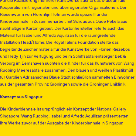
Für die Realisierung mehrerer Kunstwerke suchte das Museum die
Kooperation mit regionalen und überregionalen Organisationen. Der
Riesenwurm von Florentijn Hofman wurde speziell für die
Kinderbiennale in Zusammenarbeit mit Solidus aus Oude Pekela aus
nachhaltigem Karton gebaut. Der Kartonhersteller lieferte auch das
Material für Isabel und Alfredo Aquilizan für die raumgreifende
Installation Head/Home. Die Royal Talens Foundation stellte das
begleitende Zeichenmaterial für die Kunstwerke von Florien Riezebos
und Hedy Tjin zur Verfügung und beim Schiffsabfallentsorger Bek &
Verburg im Eemshaven suchten die Kinder für das Kunstwerk von Wang
Ruobing Meeresabfälle zusammen. Den blauen und weißen Plastikmüll
für Carolien Adriaansches Blaue Stadt schließlich sammelten Einwohner
aus der gesamten Provinz Groningen sowie die Groninger Uniklinik.
Konzept aus Singapur
Die Kinderbiennale ist ursprünglich ein Konzept der National Gallery
Singapore. Wang Ruobing, Isabel und Alfredo Aquilizan präsentierten
ihre Werke zuvor auf der Ausgabe der Kinderbiennale in Singapur.