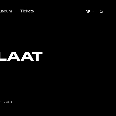
useum
Tickets
DE
LAAT
DF - 49 KB