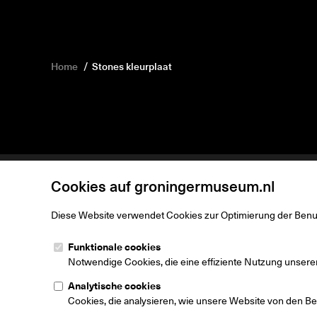
Home
Stones kleurplaat
Cookies auf groningermuseum.nl
Ihr Feedback
Diese Website verwendet Cookies zur Optimierung der Benu
Groninger M
Funktionale cookies
Museumeiland
Notwendige Cookies, die eine effiziente Nutzung unsere
9711 ME Gron
Niederlande
Analytische cookies
Cookies, die analysieren, wie unsere Website von den Be