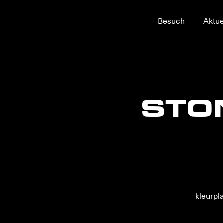
Zum
Besuch
Aktue
Hauptinhalt
STO
kleurpl