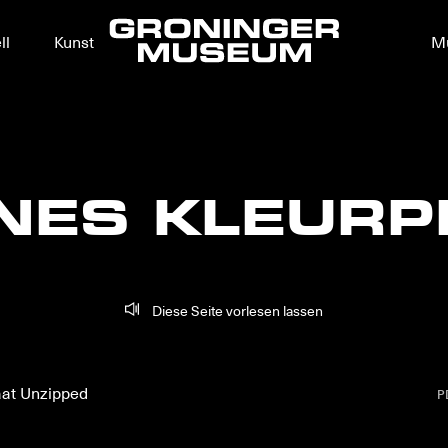
ll
Kunst
M
NES KLEURP
Diese Seite vorlesen lassen
aat Unzipped
P