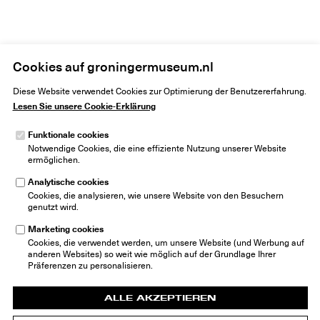
Home
Cookies auf groningermuseum.nl
Eigenhändig bemalte Gitarre von Keith Richards neu in The Rolling Stones –
Unzipped im Groninger Museum
Diese Website verwendet Cookies zur Optimierung der Benutzererfahrung.
Lesen Sie unsere Cookie-Erklärung
Funktionale cookies
Notwendige Cookies, die eine effiziente Nutzung unserer Website
ermöglichen.
Analytische cookies
Groninger Museum
Cookies, die analysieren, wie unsere Website von den Besuchern
Museumeiland 1
genutzt wird.
9711 ME Groningen
Niederlande
Marketing cookies
info@groningermuseum.nl
Cookies, die verwendet werden, um unsere Website (und Werbung auf
Tel: +31 50 3 666 555
anderen Websites) so weit wie möglich auf der Grundlage Ihrer
Präferenzen zu personalisieren.
ALLE AKZEPTIEREN