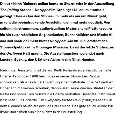
Die von Keith Richards selbst bemalte Gitarre wird in der Ausstellung
The Rolling Stones – Unzipped
im Groninger Museum erstmals
gezeigt.
Dass es bei den Stones um mehr als nur um Musik geht,
macht die beeindruckende Ausstellung einmal mehr deutlich.
Von
seltenen Instrumenten, audiovisuellem Material und Plattencovern
bis hin zu persönlichen Gegenständen, Bühnenbildern und Mode:
All
das und noch viel mehr bietet
U
nzipped
.
Am 30. Juni eröffnet das
Stones-Spektakel im Groninger Museum. Es ist die letzte Station, an
der
Unzipped
Halt macht.
Die Ausstellungstournee endet nach
London, Sydney, den USA und Asien in den Niederlanden.
Neu in der Ausstellung ist die von Keith Richards eigenhändig bemalte
Gitarre. 1967 oder 1968 beschloss er seine Gibson Les Paul zu
schmücken, als er sich – in Erwartung einer Haftstrafe – die Zeit vertrieb.
Er begann mit seinen Schuhen, dann waren seine weißen Stiefel an der
Reihe und schließlich musste die Gitarre herhalten. Besagtes Instrument
ist in Jean-Luc Godards Film
Sympathy for the Devil
(1968) zu sehen, in
dem Richards häufig auf der Les Paul spielte. Das gute Stück wurde zur
Ikone und erhielt nun einen Platz in der Ausstellung.