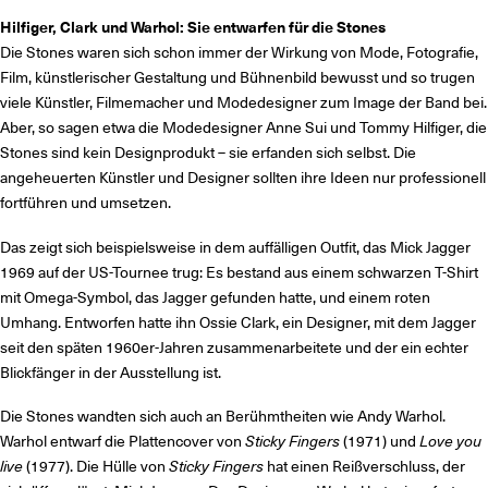
Hilfiger, Clark und Warhol: Sie entwarfen für die Stones
Die Stones waren sich schon immer der Wirkung von Mode, Fotografie,
Film, künstlerischer Gestaltung und Bühnenbild bewusst und so trugen
viele Künstler, Filmemacher und Modedesigner zum Image der Band bei.
Aber, so sagen etwa die Modedesigner Anne Sui und Tommy Hilfiger, die
Stones sind kein Designprodukt – sie erfanden sich selbst. Die
angeheuerten Künstler und Designer sollten ihre Ideen nur professionell
fortführen und umsetzen.
Das zeigt sich beispielsweise in dem auffälligen Outfit, das Mick Jagger
1969 auf der US-Tournee trug: Es bestand aus einem schwarzen T-Shirt
mit Omega-Symbol, das Jagger gefunden hatte, und einem roten
Umhang. Entworfen hatte ihn Ossie Clark, ein Designer, mit dem Jagger
seit den späten 1960er-Jahren zusammenarbeitete und der ein echter
Blickfänger in der Ausstellung ist.
Die Stones wandten sich auch an Berühmtheiten wie Andy Warhol.
Warhol entwarf die Plattencover von
Sticky Fingers
(1971) und
Love you
live
(1977). Die Hülle von
Sticky Fingers
hat einen Reißverschluss, der