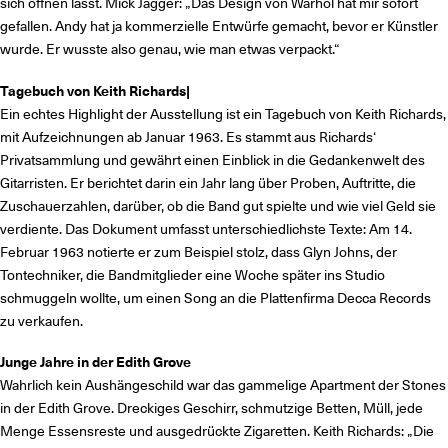
sich öffnen lässt. Mick Jagger: „Das Design von Warhol hat mir sofort
gefallen. Andy hat ja kommerzielle Entwürfe gemacht, bevor er Künstler
wurde. Er wusste also genau, wie man etwas verpackt.“
Tagebuch von Keith Richards
|
Ein echtes Highlight der Ausstellung ist ein Tagebuch von Keith Richards,
mit Aufzeichnungen ab Januar 1963. Es stammt aus Richards‘
Privatsammlung und gewährt einen Einblick in die Gedankenwelt des
Gitarristen. Er berichtet darin ein Jahr lang über Proben, Auftritte, die
Zuschauerzahlen, darüber, ob die Band gut spielte und wie viel Geld sie
verdiente. Das Dokument umfasst unterschiedlichste Texte: Am 14.
Februar 1963 notierte er zum Beispiel stolz, dass Glyn Johns, der
Tontechniker, die Bandmitglieder eine Woche später ins Studio
schmuggeln wollte, um einen Song an die Plattenfirma Decca Records
zu verkaufen.
Junge Jahre in der Edith Grove
Wahrlich kein Aushängeschild war das gammelige Apartment der Stones
in der Edith Grove. Dreckiges Geschirr, schmutzige Betten, Müll, jede
Menge Essensreste und ausgedrückte Zigaretten. Keith Richards: „Die