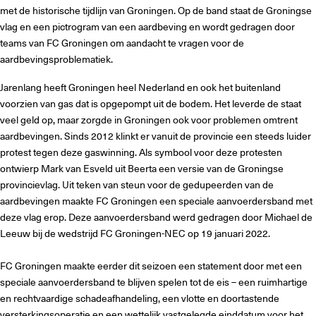
met de historische tijdlijn van Groningen. Op de band staat de Groningse
vlag en een pictrogram van een aardbeving en wordt gedragen door
teams van FC Groningen om aandacht te vragen voor de
aardbevingsproblematiek.
Jarenlang heeft Groningen heel Nederland en ook het buitenland
voorzien van gas dat is opgepompt uit de bodem. Het leverde de staat
veel geld op, maar zorgde in Groningen ook voor problemen omtrent
aardbevingen. Sinds 2012 klinkt er vanuit de provincie een steeds luider
protest tegen deze gaswinning. Als symbool voor deze protesten
ontwierp Mark van Esveld uit Beerta een versie van de Groningse
provincievlag. Uit teken van steun voor de gedupeerden van de
aardbevingen maakte FC Groningen een speciale aanvoerdersband met
deze vlag erop. Deze aanvoerdersband werd gedragen door Michael de
Leeuw bij de wedstrijd FC Groningen-NEC op 19 januari 2022.
FC Groningen maakte eerder dit seizoen een statement door met een
speciale aanvoerdersband te blijven spelen tot de eis – een ruimhartige
en rechtvaardige schadeafhandeling, een vlotte en doortastende
versterkingsoperatie en een wettelijk vastgelegde einddatum voor het