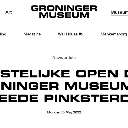
Art
Museu
ding
Magazine
Wall House #2
Menkemaborg
News article
STELIJKE OPEN
NINGER MUSEU
EEDE PINKSTER
Monday
30
May
2022