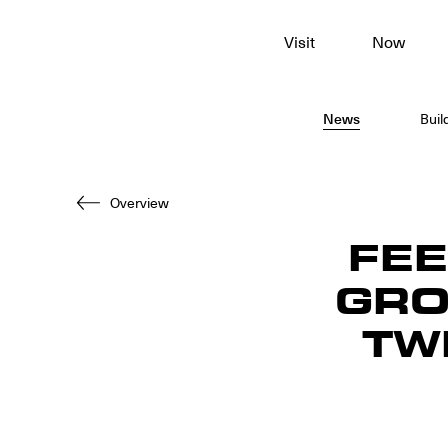
To
Visit
Now
main
content
News
Buil
Overview
FEE
GRO
TW