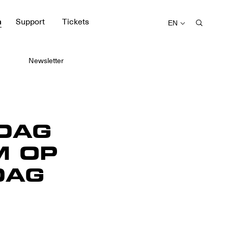
m
Support
Tickets
EN
Newsletter
 DAG
M OP
DAG