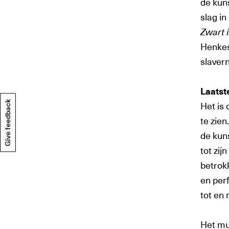
de kun
slag in
Zwart 
Henkes 
slavern
Laatst
Give feedback
Het is 
te zien
de kuns
tot zij
betrokk
en per
tot en 
Het mu