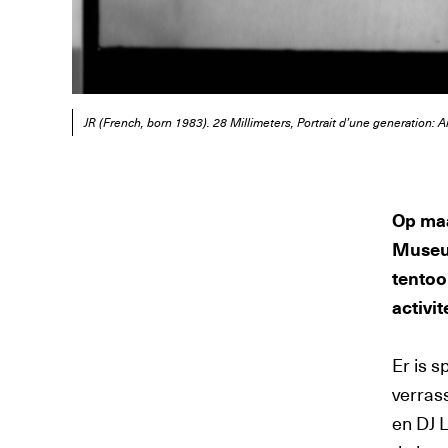
JR (French, born 1983). 28 Millimeters, Portrait d’une generation: 
Op maa
Museum
tentoo
activi
Er is 
verras
en DJ L