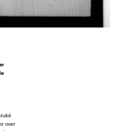
er
le
atuké
er over