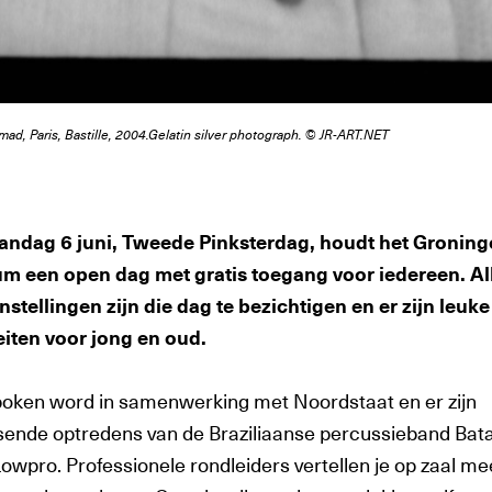
Amad, Paris, Bastille, 2004.Gelatin silver photograph. © JR-ART.NET
ndag 6 juni, Tweede Pinksterdag, houdt het Groning
 een open dag met gratis toegang voor iedereen. Al
nstellingen zijn die dag te bezichtigen en er zijn leuke
teiten voor jong en oud.
spoken word in samenwerking met Noordstaat en er zijn
sende optredens van de Braziliaanse percussieband Bat
owpro. Professionele rondleiders vertellen je op zaal me