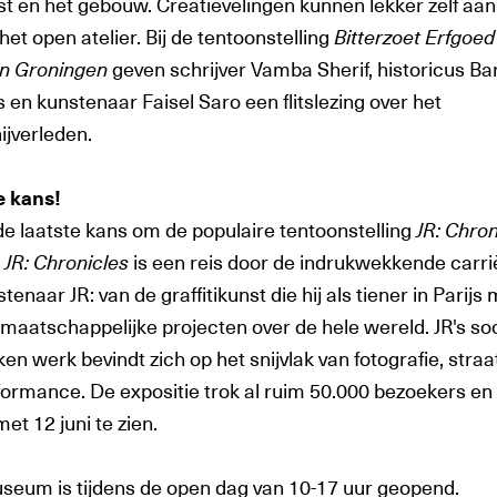
st en het gebouw. Creatievelingen kunnen lekker zelf aan
 het open atelier. Bij de tentoonstelling
Bitterzoet Erfgoed 
in Groningen
geven schrijver Vamba Sherif, historicus Ba
en kunstenaar Faisel Saro een flitslezing over het
ijverleden.
e kans!
de laatste kans om de populaire tentoonstelling
JR: Chron
.
JR: Chronicles
is een reis door de indrukwekkende carri
tenaar JR: van de graffitikunst die hij als tiener in Parijs
n maatschappelijke projecten over de hele wereld. JR's so
en werk bevindt zich op het snijvlak van fotografie, stra
formance. De expositie trok al ruim 50.000 bezoekers en 
met 12 juni te zien.
seum is tijdens de open dag van 10-17 uur geopend.