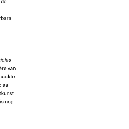
 de
-
rbara
icles
ère van
 maakte
ciaal
atkunst
is nog