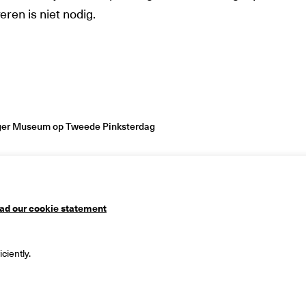
ren is niet nodig.
nger Museum op Tweede Pinksterdag
ad our cookie statement
useum
Mailing address
ciently.
 1
PO Box 90
ingen
9700 ME Groningen
ds
The Netherlands