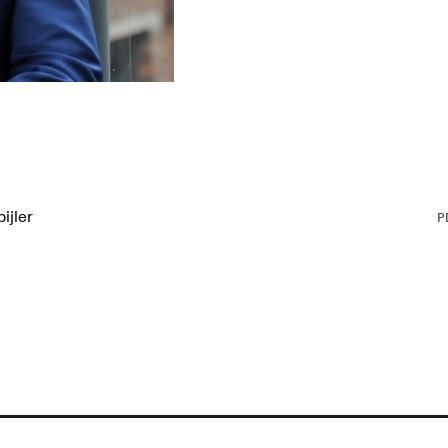
ijler
P