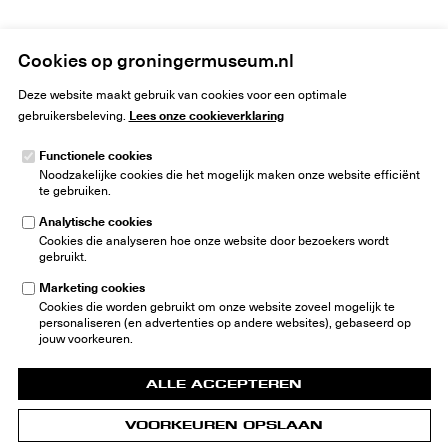
Home
Disclaimer
Cookies op groningermuseum.nl
Deze website maakt gebruik van cookies voor een optimale
Lees onze cookieverklaring
gebruikersbeleving.
Functionele cookies
Noodzakelijke cookies die het mogelijk maken onze website efficiënt
Groninger Museum
te gebruiken.
Museumeiland 1
9711 ME Groningen
Analytische cookies
Nederland
Cookies die analyseren hoe onze website door bezoekers wordt
gebruikt.
info@groningermuseum.nl
Tel:
+31 50 3 666 555
Marketing cookies
Cookies die worden gebruikt om onze website zoveel mogelijk te
Nieuwsbrief
personaliseren (en advertenties op andere websites), gebaseerd op
jouw voorkeuren.
ALLE ACCEPTEREN
VOORKEUREN OPSLAAN
© 2026 Groninger Museum