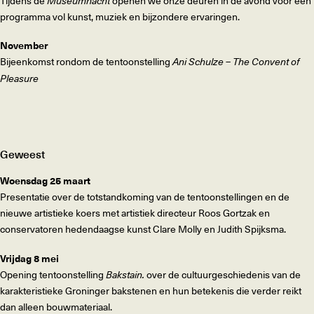
Tijdens de
Museumnacht
openen we onze deuren in de avond voor een
programma vol kunst, muziek en bijzondere ervaringen.
November
Bijeenkomst rondom de tentoonstelling
Ani Schulze – The Convent of
Pleasure
Geweest
Woensdag 25 maart
Presentatie over de totstandkoming van de tentoonstellingen en de
nieuwe artistieke koers met artistiek directeur Roos Gortzak en
conservatoren hedendaagse kunst Clare Molly en Judith Spijksma.
Vrijdag 8 mei
Opening tentoonstelling
Bakstain.
over de cultuurgeschiedenis van de
karakteristieke Groninger bakstenen en hun betekenis die verder reikt
dan alleen bouwmateriaal.