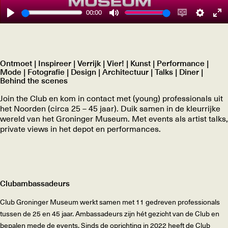
00:00
Play
Mute
Enable
Settings
Ent
captions
ful
Ontmoet | Inspireer | Verrijk | Vier! | Kunst | Performance |
Mode | Fotografie | Design | Architectuur | Talks | Diner |
Behind the scenes
Join the Club en kom in contact met (young) professionals uit
het Noorden (circa 25 – 45 jaar). Duik samen in de kleurrijke
wereld van het Groninger Museum. Met events als artist talks,
private views in het depot en performances.
Clubambassadeurs
Club Groninger Museum werkt samen met 11 gedreven professionals
tussen de 25 en 45 jaar. Ambassadeurs zijn hét gezicht van de Club en
bepalen mede de events. Sinds de oprichting in 2022 heeft de Club