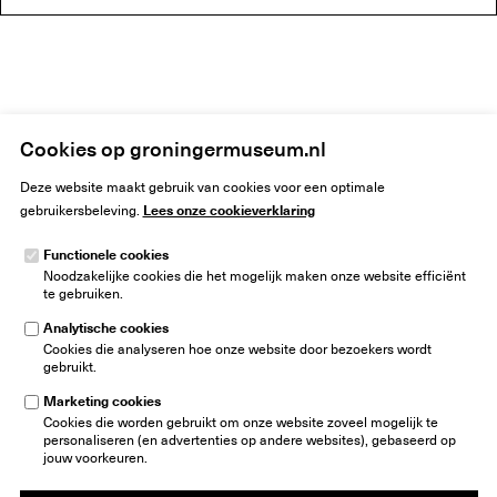
Home
Kunst
Reizende tentoonstellingen
De Ploeg
Cookies op groningermuseum.nl
Deze website maakt gebruik van cookies voor een optimale
Lees onze cookieverklaring
gebruikersbeleving.
Functionele cookies
Noodzakelijke cookies die het mogelijk maken onze website efficiënt
Groninger Museum
te gebruiken.
Museumeiland 1
9711 ME Groningen
Analytische cookies
Nederland
Cookies die analyseren hoe onze website door bezoekers wordt
gebruikt.
info@groningermuseum.nl
Tel:
+31 50 3 666 555
Marketing cookies
Cookies die worden gebruikt om onze website zoveel mogelijk te
Nieuwsbrief
personaliseren (en advertenties op andere websites), gebaseerd op
jouw voorkeuren.