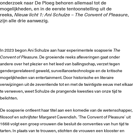
onderzoek naar De Ploeg behoren allemaal tot de
mogelijkheden, en in de eerste tentoonstelling uit de
reeks,
Nieuw licht 1: Ani Schulze – The Convent of Pleasure
,
zijn alle drie aanwezig.
In 2023 begon Ani Schulze aan haar experimentele soapserie
The
Convent of Pleasure
. De groeiende reeks afleveringen gaat onder
andere over het plezier en het leed van ballingschap, verzet tegen
gendergerelateerd geweld, surveillancetechnologie en de kritische
mogelijkheden van entertainment. Door historische en literaire
verwijzingen uit de zeventiende tot en met de twintigste eeuw met elkaar
te verweven, weet Schulze de prangende kwesties van onze tijd te
belichten.
De soapserie ontleent haar titel aan een komedie van de wetenschapper,
filosoof en schrijfster Margaret Cavendish. ‘The Convent of Pleasure’ uit
1668 volgt een groep vrouwen die besluit de conventies van hun tijd te
tarten. In plaats van te trouwen, stichten de vrouwen een klooster en