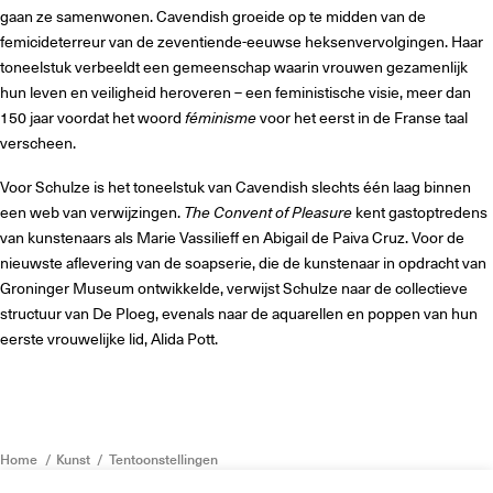
gaan ze samenwonen. Cavendish groeide op te midden van de
femicideterreur van de zeventiende-eeuwse heksenvervolgingen. Haar
toneelstuk verbeeldt een gemeenschap waarin vrouwen gezamenlijk
hun leven en veiligheid heroveren – een feministische visie, meer dan
150 jaar voordat het woord
féminisme
voor het eerst in de Franse taal
verscheen.
Voor Schulze is het toneelstuk van Cavendish slechts één laag binnen
een web van verwijzingen.
The Convent of Pleasure
kent gastoptredens
van kunstenaars als Marie Vassilieff en Abigail de Paiva Cruz. Voor de
nieuwste aflevering van de soapserie, die de kunstenaar in opdracht van
Groninger Museum ontwikkelde, verwijst Schulze naar de collectieve
structuur van De Ploeg, evenals naar de aquarellen en poppen van hun
eerste vrouwelijke lid, Alida Pott.
Home
Kunst
Tentoonstellingen
Nieuw licht 1: Ani Schulze – The Convent of Pleasure