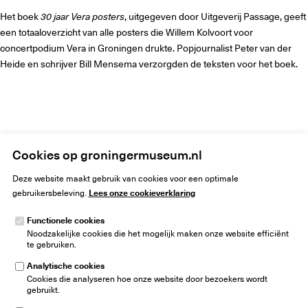
Het boek
30 jaar Vera posters
, uitgegeven door Uitgeverij Passage, geeft
een totaaloverzicht van alle posters die Willem Kolvoort voor
concertpodium Vera in Groningen drukte. Popjournalist Peter van der
Heide en schrijver Bill Mensema verzorgden de teksten voor het boek.
Home
Kunst
Tentoonstellingen
Willem Kolvoort - Posters voor Vera
Cookies op groningermuseum.nl
Deze website maakt gebruik van cookies voor een optimale
Lees onze cookieverklaring
gebruikersbeleving.
Functionele cookies
Noodzakelijke cookies die het mogelijk maken onze website efficiënt
Groninger Museum
te gebruiken.
Museumeiland 1
9711 ME Groningen
Analytische cookies
Nederland
Cookies die analyseren hoe onze website door bezoekers wordt
gebruikt.
info@groningermuseum.nl
Tel:
+31 50 3 666 555