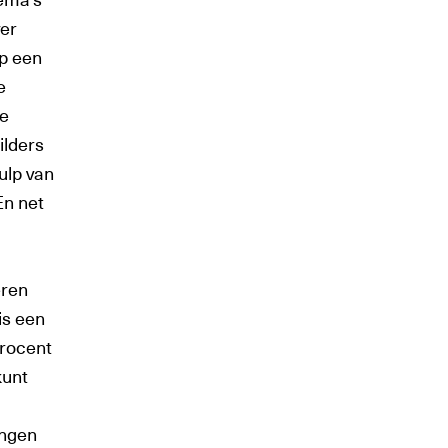
ver
op een
e
te
ilders
ulp van
En net
eren
is een
procent
kunt
engen