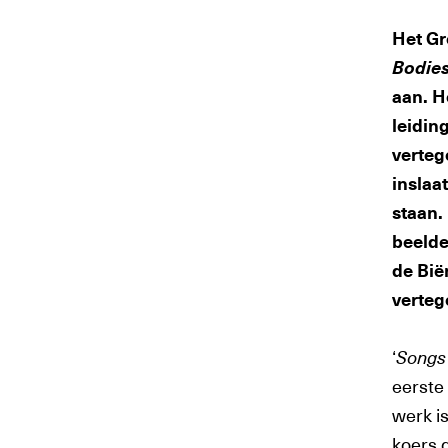
Het G
Bodies
aan. H
leidin
verteg
inslaa
staan.
beelde
de Bië
verteg
‘
Songs 
eerste
werk is
koers d