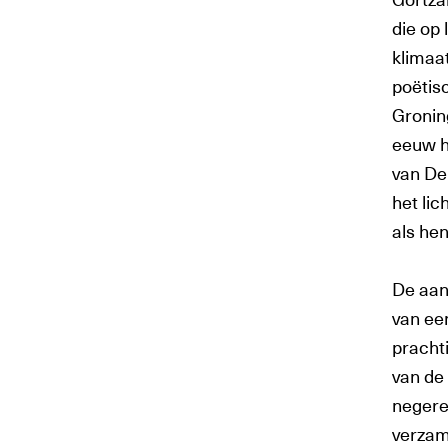
die op 
klimaat
poëtisc
Gronin
eeuw h
van De
het lic
als hen
De aan
van ee
pracht
van de 
negere
verzam