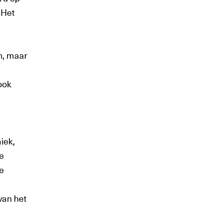
 Het
n, maar
ook
iek,
e
e
 van het