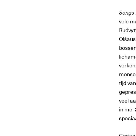
Songs 
vele m
Budvyt
Olšaus
bossen 
licham
verkent
mensel
tijd va
gepres
veel aa
in mei
specia
Gortza