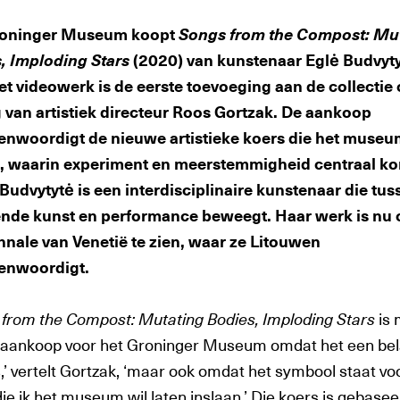
roninger Museum koopt
Songs from the Compost: Mu
, Imploding Stars
(2020) van kunstenaar Eglė Budvyt
et videowerk is de eerste toevoeging aan de collectie
g van artistiek directeur Roos Gortzak. De aankoop
enwoordigt de nieuwe artistieke koers die het muse
t, waarin experiment en meerstemmigheid centraal k
 Budvytytė is een interdisciplinaire kunstenaar die tus
nde kunst en performance beweegt. Haar werk is nu 
nnale van Venetië te zien, waar ze Litouwen
enwoordigt.
from the Compost: Mutating Bodies, Imploding Stars
is 
 aankoop voor het Groninger Museum omdat het een bel
,’ vertelt Gortzak, ‘maar ook omdat het symbool staat vo
ie ik het museum wil laten inslaan.’ Die koers is gebase