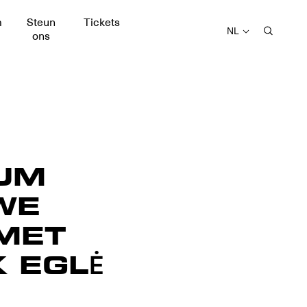
m
Steun
Tickets
NL
ons
UM
WE
MET
 EGLĖ