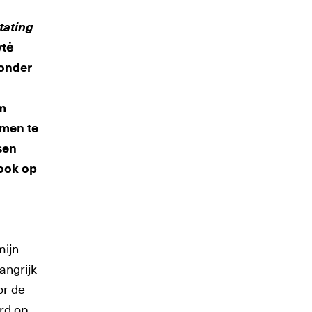
tating
ytė
 onder
um
omen te
sen
ook op
mijn
angrijk
or de
erd op