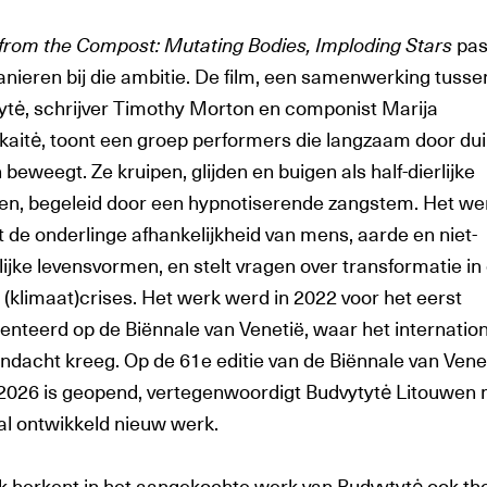
from the Compost: Mutating Bodies, Imploding Stars
pas
anieren bij die ambitie. De film, een samenwerking tusse
ytė, schrijver Timothy Morton en componist Marija
kaitė, toont een groep performers die langzaam door du
beweegt. Ze kruipen, glijden en buigen als half-dierlijke
en, begeleid door een hypnotiserende zangstem. Het we
 de onderlinge afhankelijkheid van mens, aarde en niet-
ijke levensvormen, en stelt vragen over transformatie in
n (klimaat)crises. Het werk werd in 2022 voor het eerst
enteerd op de Biënnale van Venetië, waar het internatio
ndacht kreeg. Op de 61e editie van de Biënnale van Venet
 2026 is geopend, vertegenwoordigt Budvytytė Litouwen
al ontwikkeld nieuw werk.
k herkent in het aangekochte werk van Budvytytė ook th