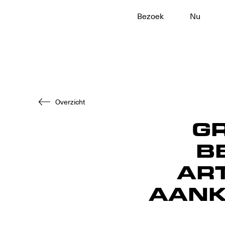
Bezoek
Nu
Naar
hoofdinhoud
Overzicht
G
B
ART
AANK