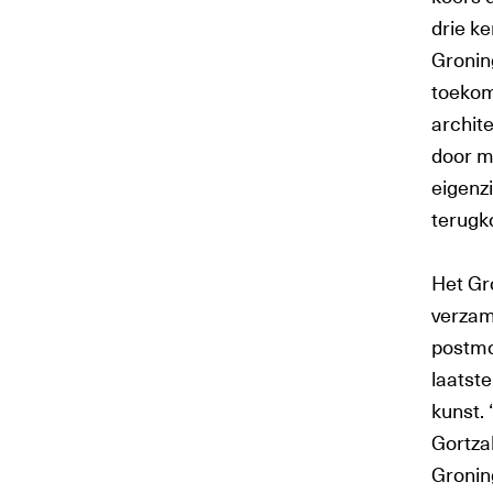
drie ke
Groni
toekom
archit
door m
eigenzi
terugk
Het Gr
verzam
postmo
laatst
kunst. 
Gortzak
Gronin