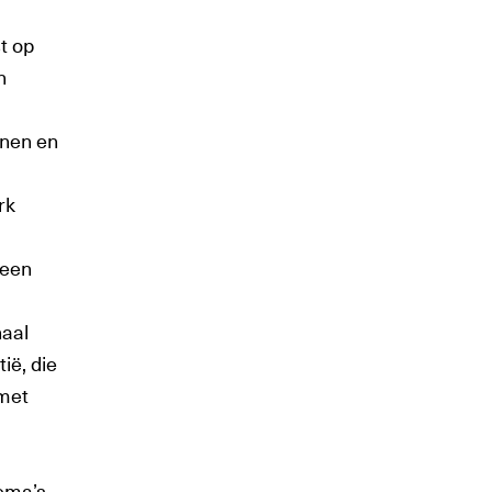
t op
n
inen en
rk
 een
naal
ië, die
 met
ema’s