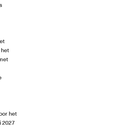
s
et
 het
 met
e
voor het
ni 2027