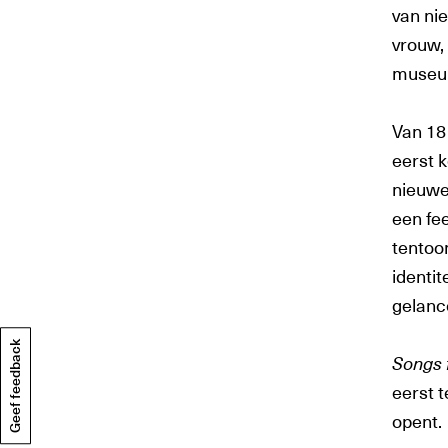
van nie
vrouw, 
museum
Van 18
eerst 
nieuwe
een fee
tentoo
identi
gelanc
Geef feedback
Songs 
eerst t
opent.