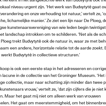
lokaal niveau urgent zijn. ‘Het werk van Budvytytė gaat o
verandering en onze verhouding tot natuur,’ vertelt ze, ‘
he, lichamelijke manier.’ Ze ziet een lijn naar De Ploeg, d
gse kunstenaarsvereniging van wie leden begin twintigs
et landschap introkken om te schilderen. ‘Net als de sch
 Ploeg trekt Budvytytė ook de natuur in, waar ze met beh
haam een andere, horizontale relatie tot de aarde zoekt. 
 werkt Budvytytė in collectieve structuren.’
koop is ook een eerste stap in het adresseren en corrig
n lacune in de collectie van het Groninger Museum. ‘Het 
ige collectie, maar naar schatting zijn minder dan twee 
kunstenaars vrouw,’ vertelt ze, ‘dat zijn cijfers die je niet 
n. Maar het gaat mij niet om alleen werk van vrouwen
elen. Het gaat om meerstemmigheid, om het binnenbr