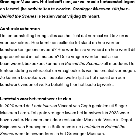
Groninger Museum. Het belooft een jaar vol mooie tentoonstellingen
en feestelijke activiteiten te worden.
Groninger Museum 150 jaar –
Behind the Scenes
is te zien vanaf vrijdag 29 maart.
Achter de schermen
De tentoonstelling brengt alles aan het licht dat normaal niet te zien is
voor bezoekers. Hoe komt een collectie tot stand en hoe worden
kunstwerken geconserveerd? Hoe worden ze vervoerd en hoe wordt dit
gepresenteerd in het museum? Deze vragen worden niet alleen
beantwoord, bezoekers kunnen in
Behind the Scenes
zelf meedoen. De
tentoonstelling is interactief en vraagt ook iets van het creatief vermogen.
Zo kunnen bezoekers zelf bepalen welke lijst ze het mooist om een
kunstwerk vinden of welke belichting hier het beste bij werkt.
Lentetuin voor het eerst weer te zien
In 2020 werd de
Lentetuin
van Vincent van Gogh gestolen uit Singer
Museum Laren. Tot grote vreugde kwam het kunstwerk in 2023 weer
boven water. Na onderzoek door restaurator Marjan de Visser in Depot
Boijmans van Beuningen in Rotterdam is de
Lentetuin
in
Behind the
Scenes
weer te bewonderen in het Groninger Museum.