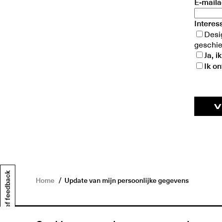
E-maila
Interes
Desi
geschie
Ja, 
Ik o
V
Geef feedback
Home
Update van mijn persoonlijke gegevens