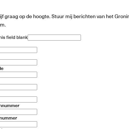
blijf graag op de hoogte. Stuur mij berichten van het Gron
m.
is field blank
de
onnummer
 nummer