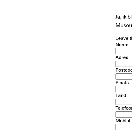
Ja, ik 
Museu
Leave th
Naam
Adres
Postco
Plaats
Land
Telefo
Mobiel