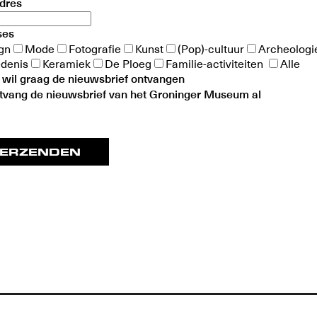
dres
ses
gn
Mode
Fotografie
Kunst
(Pop)-cultuur
Archeologi
denis
Keramiek
De Ploeg
Familie-activiteiten
Alle
ik wil graag de nieuwsbrief ontvangen
ntvang de nieuwsbrief van het Groninger Museum al
ERZENDEN