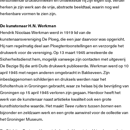
verschillende druktechnieken en ontwikkelde hij zijn eigen stijl. Verder
herken je zijn werk aan de vrije, abstracte beeldtaal, waarin nog wel
herkenbare vormen te zien zijn.
De kunstenaar H.N. Werkman
Hendrik Nicolaas Werkman werd in 1919 lid van de
kunstenaarsvereniging De Ploeg, die een jaar daarvoor was opgericht.
Hij nam regelmatig deel aan Ploegtentoonstellingen en verzorgde het
drukwerk voor de vereniging. Op 13 maart 1945 arresteerde de
Sicherheitsdienst hem, mogelijk vanwege zijn contacten met uitgeverij
De Bezige Bij die anti-Duits drukwerk publiceerde. Werkman werd op 10
april 1945 met negen anderen omgebracht in Bakkeveen. Zijn
inbeslaggenomen schilderijen en druksels werden naar het
Scholtenhuis in Groningen gebracht, waar ze helaas bij de bevrijding van
Groningen op 15 april 1945 verloren zijn gegaan. Hierdoor heeft het
werk van de kunstenaar naast artistieke kwaliteit ook een grote
kunsthistorische waarde. Het maakt
Twee ruiters tussen bomen
een
bijzonder en zeldzaam werk en een grote aanwinst voor de collectie van
het Groninger Museum.