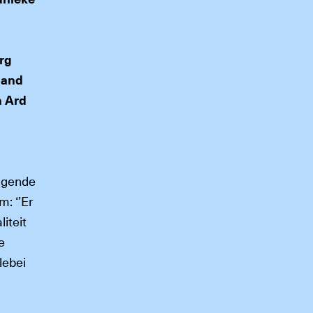
rg
nand
n Ard
igende
: ‘’Er
iteit
e
lebei