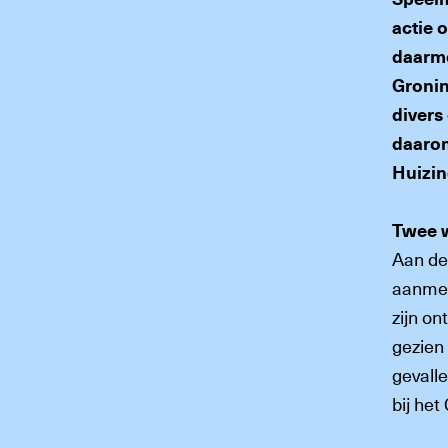
actie 
daarme
Gronin
divers
daarom
Huizin
Twee 
Aan de
aanmel
zijn o
gezien 
gevalle
bij he