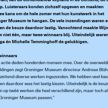
op. Luisteraars konden zichzelf opgeven en maakten
e kans om de hele zomer met hun kunstwerk in het
ger Museum te hangen. De vele inzendingen waren e
 en de keuze daardoor lastig. Vanochtend maakte Wij
 niet één, maar twee winnaars blij. Uiteindelijk ware
ga én Michelle Temminghoff de gelukkigen.
winnaars
 actie deden honderden mensen mee. Over de overweld
dingen zegt Groninger Museum directeur Andreas Blühm
ntzettend diverse werken ingezonden. We hebben veel kwal
en daardoor was het lastig kiezen. Uiteindelijk is de keuz
n op twéé werken die heel verschillend zijn, maar toch al
t Groninger Museum passen.’’