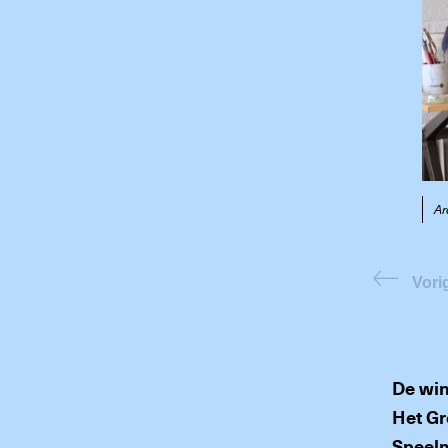
Ar
Vori
De win
Het G
Speelm