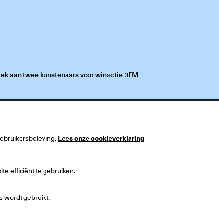
ek aan twee kunstenaars voor winactie 3FM
gebruikersbeleving.
Lees onze cookieverklaring
useum
Postadres
 1
Postbus 90
e efficiënt te gebruiken.
ingen
9700 ME Groningen
Nederland
 wordt gebruikt.