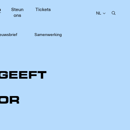
m
Steun
Tickets
NL
ons
euwsbrief
Samenwerking
GEEFT
OR