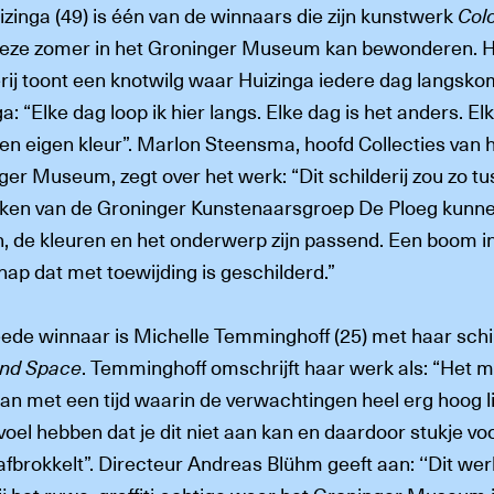
zinga (49) is één van de winnaars die zijn kunstwerk
Colo
eze zomer in het Groninger Museum kan bewonderen. 
erij toont een knotwilg waar Huizinga iedere dag langsko
a: “Elke dag loop ik hier langs. Elke dag is het anders. El
een eigen kleur”. Marlon Steensma, hoofd Collecties van 
ger Museum, zegt over het werk: “Dit schilderij zou zo t
ken van de Groninger Kunstenaarsgroep De Ploeg kunn
, de kleuren en het onderwerp zijn passend. Een boom i
ap dat met toewijding is geschilderd.”
ede winnaar is Michelle Temminghoff (25) met haar schil
nd Space
. Temminghoff omschrijft haar werk als: “Het 
n met een tijd waarin de verwachtingen heel erg hoog l
oel hebben dat je dit niet aan kan en daardoor stukje vo
afbrokkelt”. Directeur Andreas Blühm geeft aan: ‘‘Dit wer