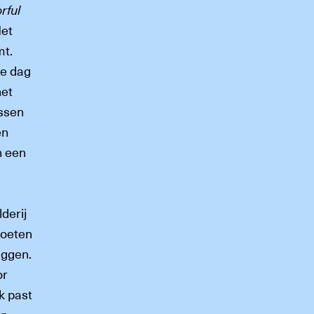
rful
Het
mt.
ke dag
het
ussen
en
n een
derij
moeten
iggen.
or
k past