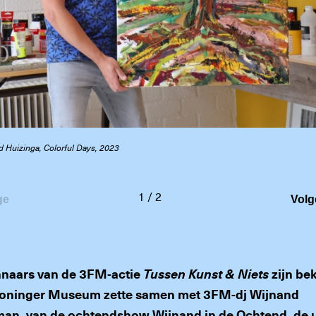
d Huizinga, Colorful Days, 2023
1
/
2
ge
Volg
naars van de 3FM-actie
Tussen Kunst & Niets
zijn be
roninger Museum zette samen met 3FM-dj Wijnand
an, van de ochtendshow Wijnand in de Ochtend, de 