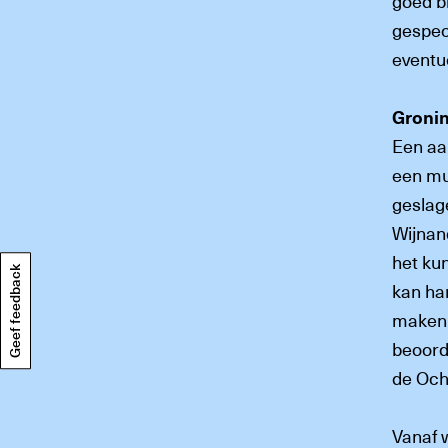
goed b
gespec
eventu
Groni
Een aa
een mu
geslag
Wijnan
het ku
Geef feedback
kan ha
maken 
beoord
de Oc
Vanaf w