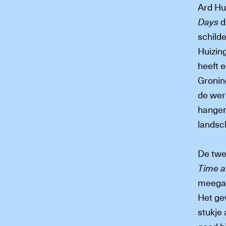
Ard Hui
Days
d
schild
Huizing
heeft 
Gronin
de wer
hangen
landsch
De twe
Time a
meegaa
Het gev
stukje 