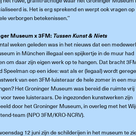
ij het ruwe, graffiti-achtige waar het Groninger Museum 
ialiseerd is. Het is erg sprekend en werpt ook vragen op
ele verborgen betekenissen.’’
nger Museum x 3FM:
Tussen Kunst & Niets
ntal weken geleden was in het nieuws dat een medewer
seum in München illegaal een spijkertje in de muur had
en om daar zijn eigen werk op te hangen. Dat bracht 3FM
d Speelman op een idee: wat als er (legaal) wordt gerege
nstwerk van een 3FM-luisteraar de hele zomer in een 
ngen? Het Groninger Museum was bereid die ruimte vrij 
voor twee luisteraars. De ingezonden kunstwerken zijn
eeld door het Groninger Museum, in overleg met het Wij
htend-team (NPO 3FM/KRO-NCRV).
oensdag 12 juni zijn de schilderijen in het museum te zi