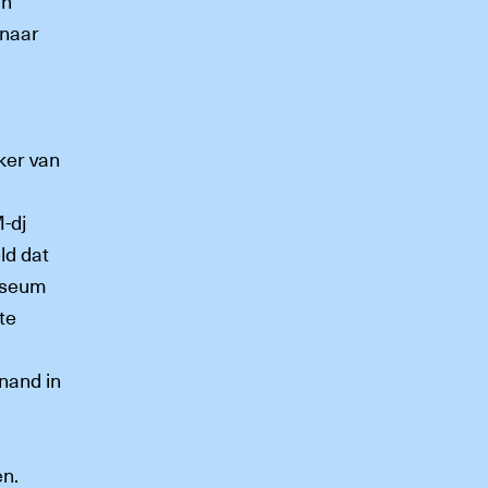
in
 naar
ker van
-dj
ld dat
museum
te
nand in
en.