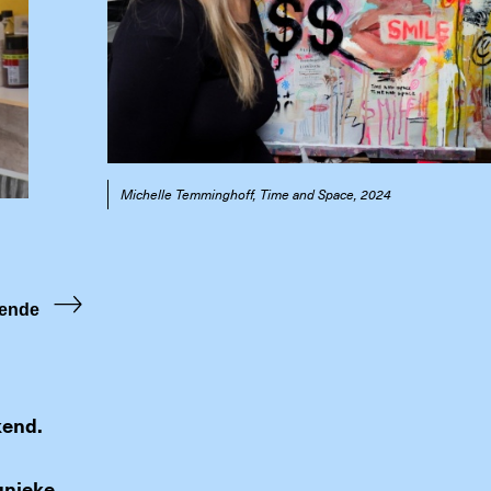
Michelle Temminghoff, Time and Space, 2024
ende
kend.
unieke