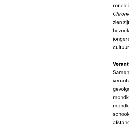
rondlei
Chroni
zien zi
bezoek 
jonger
cultuur
Veran
Samen 
verant
gevolgd
mondka
mondka
school
afstand