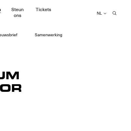
m
Steun
Tickets
NL
ons
euwsbrief
Samenwerking
UM
OOR