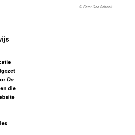
© Foto: Gea Schenk
ijs
atie
tgezet
oor
De
ten die
ebsite
les