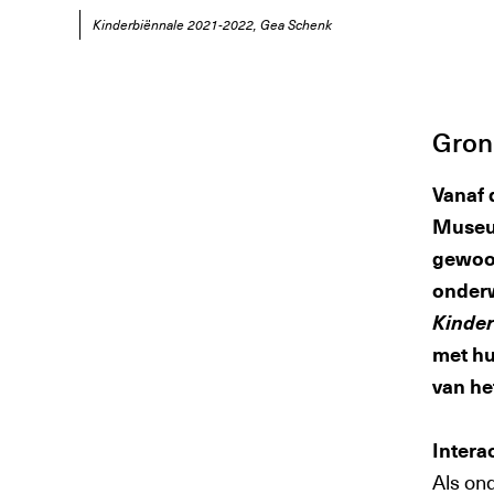
Kinderbiënnale 2021-2022, Gea Schenk
Gron
Vanaf 
Museum
gewoon
onderw
Kinder
met hu
van h
Intera
Als on