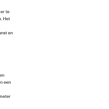
er te
n. Het
unst en
een
en een
 meter