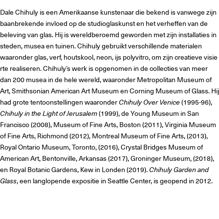
Dale Chihuly is een Amerikaanse kunstenaar die bekend is vanwege zijn
baanbrekende invloed op de studioglaskunst en het verheffen van de
beleving van glas. Hij is wereldberoemd geworden met zijn installaties in
steden, musea en tuinen. Chihuly gebruikt verschillende materialen
waaronder glas, verf, houtskool, neon, ijs polyvitro, om zijn creatieve visie
rte realiseren. Chihuly’s werk is opgenomen in de collecties van meer
dan 200 musea in de hele wereld, waaronder Metropolitan Museum of
Art, Smithsonian American Art Museum en Corning Museum of Glass. Hij
had grote tentoonstellingen waaronder
Chihuly Over Venice
(1995-96),
Chihuly in the Light of Jerusalem
(1999), de Young Museum in San
Francisco (2008), Museum of Fine Arts, Boston (2011), Virginia Museum
of Fine Arts, Richmond (2012), Montreal Museum of Fine Arts, (2013),
Royal Ontario Museum, Toronto, (2016), Crystal Bridges Museum of
American Art, Bentonville, Arkansas (2017), Groninger Museum, (2018),
en Royal Botanic Gardens, Kew in Londen (2019).
Chihuly Garden and
Glass
, een langlopende expositie in Seattle Center, is geopend in 2012.