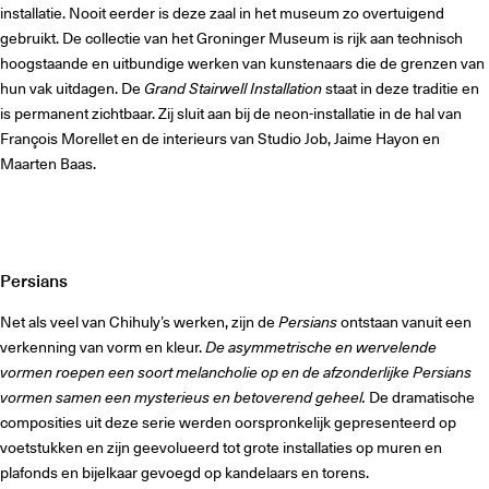
installatie. Nooit eerder is deze zaal in het museum zo overtuigend
gebruikt. De collectie van het Groninger Museum is rijk aan technisch
hoogstaande en uitbundige werken van kunstenaars die de grenzen van
hun vak uitdagen. De
Grand Stairwell Installation
staat in deze traditie en
is permanent zichtbaar. Zij sluit aan bij de neon-installatie in de hal van
François Morellet en de interieurs van Studio Job, Jaime Hayon en
Maarten Baas.
Persians
Net als veel van Chihuly’s werken, zijn de
Persians
ontstaan vanuit een
verkenning van vorm en kleur.
De asymmetrische en wervelende
vormen roepen een soort melancholie op en de afzonderlijke Persians
vormen samen een mysterieus en betoverend geheel.
De dramatische
composities uit deze serie werden oorspronkelijk gepresenteerd op
voetstukken en zijn geevolueerd tot grote installaties op muren en
plafonds en bijelkaar gevoegd op kandelaars en torens.