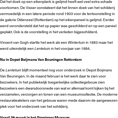
Dat het doek op een eikenplank is gelijmd heeft wel veel extra schade
voorkomen. De Visser constateert dat het linnen doek van het schilderij
vermoedelijk in een latere periode rond 1903 voor de tentoonstelling in
de galerie Oldenzeel (Rotterdam) op het eikenpaneel is gelijmd. Eerder
werd verondersteld dat het op papier was geschilderd en op een paneel
geplakt. Ook is de voorstelling in het verleden bijgeschilderd.
Vincent van Gogh startte het werk als een
Wintertuin
in 1883 maar het
werd uiteindelijk een
Lentetuin
in het voorjaar van 1884.
Nu in Depot Boijmans Van Beuningen Rotterdam
De
Lentetuin
blijft momenteel nog voor onderzoek in Depot Boijmans
Van Beuningen. In de maand februari is het werk daar te zien voor
bezoekers. In het publiekelijk toegankelijke collectiegebouw zien
bezoekers een dwarsdoorsnede van wat er allemaal komt kijken bij het
verzamelen, verzorgen en tonen van een museumcollectie. De moderne
restauratieateliers van het gebouw waren mede daarom de aangewezen
plek voor het onderzoek van het schilderij.
Vanaf 29 maart in het Groninger Museum