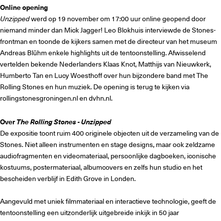
Online opening
Unzipped
werd op 19 november om 17:00 uur online geopend door
niemand minder dan Mick Jagger! Leo Blokhuis interviewde de Stones-
frontman en toonde de kijkers samen met de directeur van het museum
Andreas Blühm enkele highlights uit de tentoonstelling. Afwisselend
vertelden bekende Nederlanders Klaas Knot, Matthijs van Nieuwkerk,
Humberto Tan en Lucy Woesthoff over hun bijzondere band met The
Rolling Stones en hun muziek. De opening is terug te kijken via
rollingstonesgroningen.nl en dvhn.nl.
Over
The Rolling Stones - Unzipped
De expositie toont ruim 400 originele objecten uit de verzameling van de
Stones. Niet alleen instrumenten en stage designs, maar ook zeldzame
audiofragmenten en videomateriaal, persoonlijke dagboeken, iconische
kostuums, postermateriaal, albumcovers en zelfs hun studio en het
bescheiden verblijf in Edith Grove in Londen.
Aangevuld met uniek filmmateriaal en interactieve technologie, geeft de
tentoonstelling een uitzonderlijk uitgebreide inkijk in 50 jaar