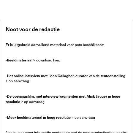
Noot voor de redactie
Er is uitgebreid aanvullend materiaal voor pers beschikbaar:
Beeldmateriaal
-
> download
hier
.
Het online interview met Ileen Gallagher, curator van de tentoonstelling
-
> op aanvraag
De openingsfilm, met interviewfragmenten met Mick Jagger in hoge
-
resolutie
> op aanvraag
Meer beeldmateriaal in hoge resolutie
-
> op aanvraag
Neem voor meer informatie contact op met de communicatieafdeling via: