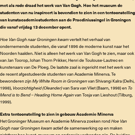
met als rode draad het werk van Van Gogh. Hoe het museum de
studenten van nu inspireert is bovendien te zien in een tentoonstelling
van kunstacademiestudenten aan de Praediniussingel in Groningen
die vanaf vrijdag 13 december opent.
Hoe Van Gogh naar Groningen kwam
vertelt het verhaal van
ondernemende studenten, die vanaf 1896 de moderne kunst naar het
Noorden haalden. Niet is alleen het werk van Van Gogh te zien, maar ook
van Jan Toorop, Johan Thorn Prikker, Henri de Toulouse-Lautrec en
kunstenaars van De Ploeg. De laatste zaal is ingericht met het werk van
de recent afgestudeerde studenten van Academie Minerva. Te
bewonderen zijn
My White Room in Groningen
van Shivangi Kalra (Delhi,
1998),
Voorzichtigheid (Oleander)
van Sara van Vliet (Baarn, 1998) en
To
Mend is to Bend – Heading Home Again
van Tosja van Lieshout (Tilburg,
1999).
Extra tentoonstelling te zien in gebouw Academie Minerva
Het Groninger Museum en Academie Minerva zoeken rond
Hoe Van
Gogh naar Groningen kwam
actief de samenwerking op en maken