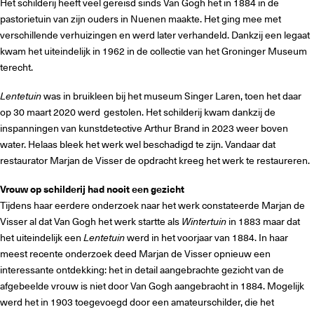
Het schilderij heeft veel gereisd sinds Van Gogh het in 1884 in de
pastorietuin van zijn ouders in Nuenen maakte. Het ging mee met
verschillende verhuizingen en werd later verhandeld. Dankzij een legaat
kwam het uiteindelijk in 1962 in de collectie van het Groninger Museum
terecht.
Lentetuin
was in bruikleen bij het museum Singer Laren, toen het daar
op 30 maart 2020 werd gestolen. Het schilderij kwam dankzij de
inspanningen van kunstdetective Arthur Brand in 2023 weer boven
water. Helaas bleek het werk wel beschadigd te zijn. Vandaar dat
restaurator Marjan de Visser de opdracht kreeg het werk te restaureren.
Vrouw op schilderij had nooit een gezicht
Tijdens haar eerdere onderzoek naar het werk constateerde Marjan de
Visser al dat Van Gogh het werk startte als
Wintertuin
in 1883 maar dat
het uiteindelijk een
Lentetuin
werd in het voorjaar van 1884. In haar
meest recente onderzoek deed Marjan de Visser opnieuw een
interessante ontdekking: het in detail aangebrachte gezicht van de
afgebeelde vrouw is niet door Van Gogh aangebracht in 1884. Mogelijk
werd het in 1903 toegevoegd door een amateurschilder, die het