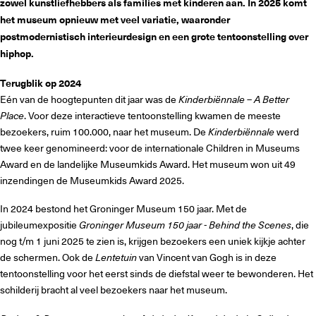
zowel kunstliefhebbers als families met kinderen aan. In 2025 komt
het museum opnieuw met veel variatie, waaronder
postmodernistisch interieurdesign en een grote tentoonstelling over
hiphop.
Terugblik op 2024
Eén van de hoogtepunten dit jaar was de
Kinderbiënnale – A Better
Place
. Voor deze interactieve tentoonstelling kwamen de meeste
bezoekers, ruim 100.000, naar het museum. De
Kinderbiënnale
werd
twee keer genomineerd: voor de internationale Children in Museums
Award en de landelijke Museumkids Award. Het museum won uit 49
inzendingen de Museumkids Award 2025.
In 2024 bestond het Groninger Museum 150 jaar. Met de
jubileumexpositie
Groninger Museum 150 jaar - Behind the Scenes
, die
nog t/m 1 juni 2025 te zien is, krijgen bezoekers een uniek kijkje achter
de schermen. Ook de
Lentetuin
van Vincent van Gogh is in deze
tentoonstelling voor het eerst sinds de diefstal weer te bewonderen. Het
schilderij bracht al veel bezoekers naar het museum.