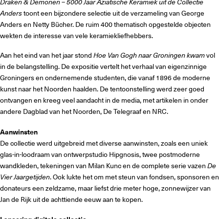
Draken & Demonen – 5000 Jaar Aziatische Keramiek uit de Collectie
Anders
toont een bijzondere selectie uit de verzameling van George
Anders en Netty Bücher. De ruim 400 thematisch opgestelde objecten
wekten de interesse van vele keramiekliefhebbers.
Aan het eind van het jaar stond
Hoe Van Gogh naar Groningen kwam
vol
in de belangstelling. De expositie vertelt het verhaal van eigenzinnige
Groningers en ondernemende studenten, die vanaf 1896 de moderne
kunst naar het Noorden haalden. De tentoonstelling werd zeer goed
ontvangen en kreeg veel aandacht in de media, met artikelen in onder
andere Dagblad van het Noorden, De Telegraaf en NRC.
Aanwinsten
De collectie werd uitgebreid met diverse aanwinsten, zoals een uniek
glas-in-loodraam van ontwerpstudio Hipgnosis, twee postmoderne
wandkleden, tekeningen van Milan Kunc en de complete serie vazen
De
Vier Jaargetijden
. Ook lukte het om met steun van fondsen, sponsoren en
donateurs een zeldzame, maar liefst drie meter hoge, zonnewijzer van
Jan de Rijk uit de achttiende eeuw aan te kopen.