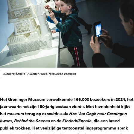
Kinderbiënnale - A Better Place, foto: Siese Veenstra
Het Groninger Museum verwelkomde 166.000 bezoekers in 2024, het
jaar waarin het zijn 150-jarig bestaan vierde. Met tevredenheid kijkt
het museum terug op exposities als
Hoe Van Gogh naar Groningen
kwam
,
Behind the Scenes
en de
Kinderbiënnale
, die een breed
publiek trokken. Het veelzijdige tentoonstellingsprogramma sprak