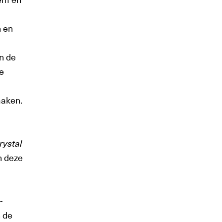
n en
n de
le
maken.
rystal
In deze
-
n de