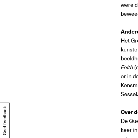
wereld.
beweegl
Andere
Het Gr
kunste
beeldh
Feith
(
er in 
Kensmi
Sessel
Geef feedback
Over 
De Que
keer i