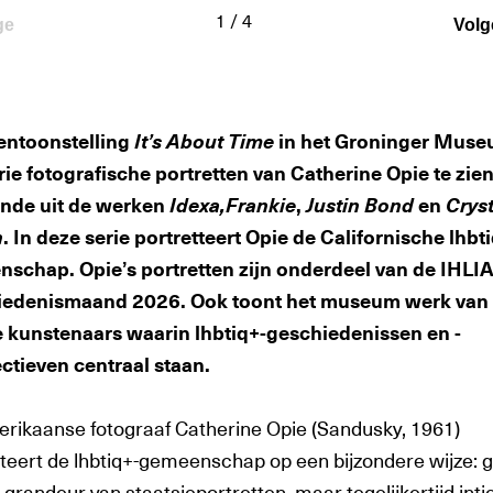
1
/
4
ge
Volg
tentoonstelling
It’s About Time
in het Groninger Muse
rie fotografische portretten van Catherine Opie te zien
nde uit de werken
Idexa,
Frankie
,
Justin Bond
en
Cryst
n
. In deze serie portretteert Opie de Californische lhbt
schap. Opie’s portretten zijn onderdeel van de IHLI
iedenismaand 2026. Ook toont het museum werk van
 kunstenaars waarin lhbtiq+-geschiedenissen en -
ctieven centraal staan.
rikaanse fotograaf Catherine Opie (Sandusky, 1961)
tteert de lhbtiq+-gemeenschap op een bijzondere wijze: g
grandeur van staatsieportretten, maar tegelijkertijd int