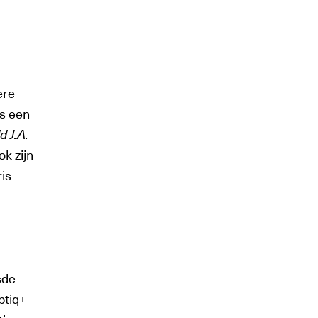
ere
s een
d J.A.
ok zijn
ris
sde
btiq+