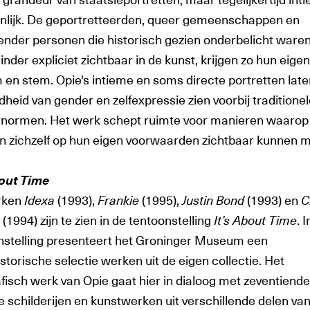
nlijk. De geportretteerden, queer gemeenschappen en
ender personen die historisch gezien onderbelicht ware
nder expliciet zichtbaar in de kunst, krijgen zo hun eigen
 en stem. Opie's intieme en soms directe portretten late
heid van gender en zelfexpressie zien voorbij traditione
normen. Het werk schept ruimte voor manieren waarop
 zichzelf op hun eigen voorwaarden zichtbaar kunnen 
bout Time
rken
Idexa
(1993),
Frankie
(1995),
Justin Bond
(1993) en
C
(1994) zijn te zien in de tentoonstelling
It’s About Time
. 
nstelling presenteert het Groninger Museum een
storische selectie werken uit de eigen collectie. Het
fisch werk van Opie gaat hier in dialoog met zeventiende
 schilderijen en kunstwerken uit verschillende delen va