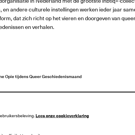
dorganisatie in Nederland met de grootste lhbtiq+-collec
, en andere culturele instellingen werken ieder jaar sa
tform, dat zich richt op het vieren en doorgeven van quee
edenissen en verhalen.
ine Opie tijdens Queer Geschiedenismaand
gebruikersbeleving.
Lees onze cookieverklaring
useum
Postadres
 1
Postbus 90