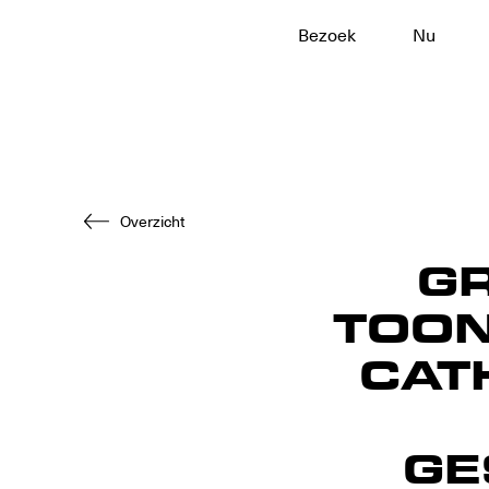
Bezoek
Nu
Naar
hoofdinhoud
Overzicht
G
TOON
CAT
GE