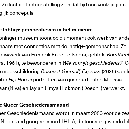
 Zo laat de tentoonstelling zien dat tijd een veelzijdig en
ijk concept is.
 lhbtiq+-perspectieven in het museum
oninger museum toont op dit moment ook werk van and
naars met connecties met de lhbtiq+-gemeenschap. Zo i
ouwwerk van Frederik Engel Jeltsema, getiteld
Borstbeel
ca. 1961), te bewonderen in
Wie schrijft geschiedenis?
. O
de muurschildering
Respect Yourself, Express
(2025) van I
l in
Hip Hop Is
portretten van queer artiesten Melissa
aar (Niva) en Jaylah Ji’mya Hickmon (Doechii) verwerkt.
de Queer Geschiedenismaand
er Geschiedenismaand wordt in maart 2026 voor de ze
n Nederland georganiseerd. IHLIA, de toonaangevende lh