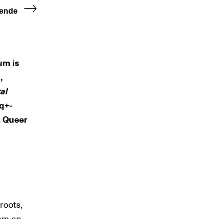
ende
um is
,
al
iq+-
A Queer
roots,
iem en