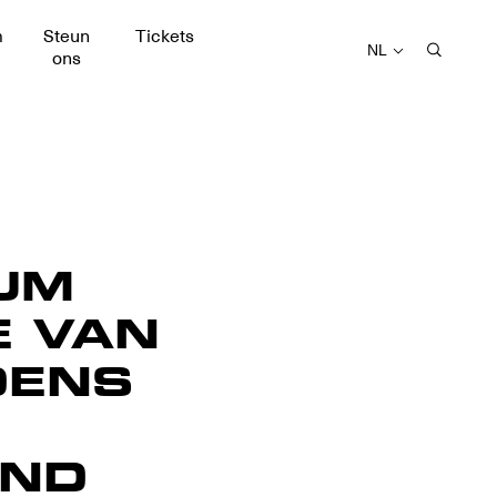
m
Steun
Tickets
NL
ons
UM
E VAN
DENS
AND