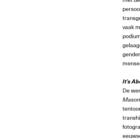
persoo
transg
vaak mi
podium
gelaagd
gender
mensen
It’s A
De we
Mason
tentoo
transhi
fotogra
eeuwse