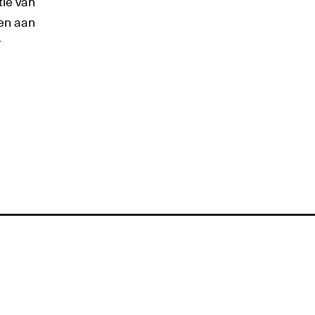
tie van
men aan
r
info@groningermuseum.nl
Tel:
+31 50 3 666 555