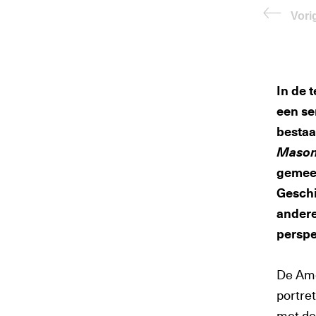
Vori
In de 
een se
bestaa
Maso
gemeen
Gesch
andere
perspe
De Ame
portre
met de 