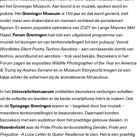
en het Groninger Museum. Aan boord is er muziek, spoken word en
poëzie. Het
Groninger Museum
is 150 jaar en dat werd gevierd, met
onder meer een drakendans en mensen verkleed als porseleinen
figuren. Er waren populaire optredens van ZOZY en Lange Mannen Met
Haast.
Forum Groningen
had ook een uitgebreid programma: van
muziek tot lezingen en van tentoonstellingen tot een pubquiz. Vooral
Wordbites Silent Poetry Techno Aerobics
– een verrassende combi van
techno, woordkunst en aerobics – trok veel bekijks. Bezoekers in het
Forum zagen de exposities
Wildlife Photographer of the Year
en
America
& Trump by Andres Serrano
en in Museum Storyworld kregen ze een
kijkje achter de schermen bij de animatieserie Miraculous.
In het
Universiteitsmuseum
ontdekten bezoekers verborgen schatten
uit de collectie en leerden er de beste smartphone foto’s te maken. Ook
in de
Synagoge Groningen
waren er – begeleid door live muziek –
meerdere tentoonstellingen te bewonderen. Daarnaast konden
bezoekers met een audiotour door het prachtige gebouw dwalen. In
Noorderlicht
was de Pride Photo tentoonstelling
Gender, Pride and
Prejudice - A Love Letter to Queer Resilience
te zien. Het is een prachtig