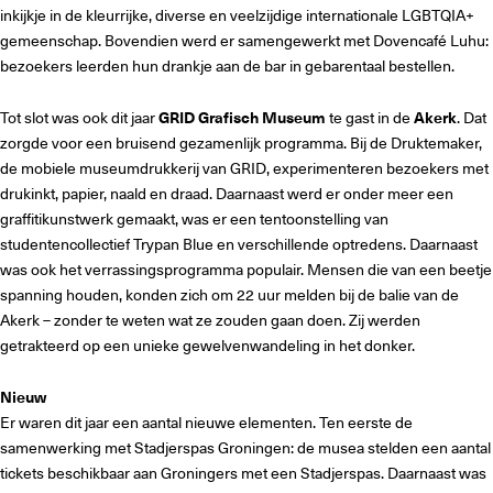
inkijkje in de kleurrijke, diverse en veelzijdige internationale LGBTQIA+
gemeenschap. Bovendien werd er samengewerkt met Dovencafé Luhu:
bezoekers leerden hun drankje aan de bar in gebarentaal bestellen.
Tot slot was ook dit jaar
GRID Grafisch Museum
te gast in de
Akerk
. Dat
zorgde voor een bruisend gezamenlijk programma. Bij de Druktemaker,
de mobiele museumdrukkerij van GRID, experimenteren bezoekers met
drukinkt, papier, naald en draad. Daarnaast werd er onder meer een
graffitikunstwerk gemaakt, was er een tentoonstelling van
studentencollectief Trypan Blue en verschillende optredens. Daarnaast
was ook het verrassingsprogramma populair. Mensen die van een beetje
spanning houden, konden zich om 22 uur melden bij de balie van de
Akerk – zonder te weten wat ze zouden gaan doen. Zij werden
getrakteerd op een unieke gewelvenwandeling in het donker.
Nieuw
Er waren dit jaar een aantal nieuwe elementen. Ten eerste de
samenwerking met Stadjerspas Groningen: de musea stelden een aantal
tickets beschikbaar aan Groningers met een Stadjerspas. Daarnaast was