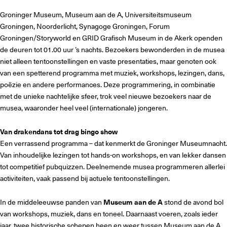
Groninger Museum, Museum aan de A, Universiteitsmuseum
Groningen, Noorderlicht, Synagoge Groningen, Forum
Groningen/Storyworld en GRID Grafisch Museum in de Akerk openden
de deuren tot 01.00 uur ’s nachts. Bezoekers bewonderden in de musea
niet alleen tentoonstellingen en vaste presentaties, maar genoten ook
van een spetterend programma met muziek, workshops, lezingen, dans,
poëzie en andere performances. Deze programmering, in combinatie
met de unieke nachtelijke sfeer, trok veel nieuwe bezoekers naar de
musea, waaronder heel veel (internationale) jongeren.
Van drakendans tot drag bingo show
Een verrassend programma – dat kenmerkt de Groninger Museumnacht.
Van inhoudelijke lezingen tot hands-on workshops, en van lekker dansen
tot competitief pubquizzen. Deelnemende musea programmeren allerlei
activiteiten, vaak passend bij actuele tentoonstellingen.
In de middeleeuwse panden van
Museum aan de A
stond de avond bol
van workshops, muziek, dans en toneel. Daarnaast voeren, zoals ieder
jaar, twee historische schepen heen en weer tussen Museum aan de A