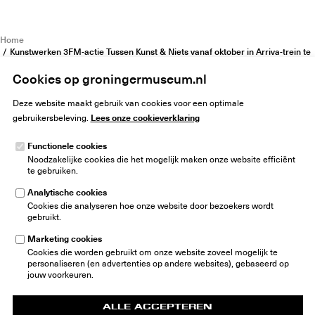
Home
Kunstwerken 3FM-actie Tussen Kunst & Niets vanaf oktober in Arriva-trein te
zien
Cookies op groningermuseum.nl
Deze website maakt gebruik van cookies voor een optimale
Lees onze cookieverklaring
gebruikersbeleving.
Functionele cookies
Noodzakelijke cookies die het mogelijk maken onze website efficiënt
Groninger Museum
te gebruiken.
Museumeiland 1
9711 ME Groningen
Analytische cookies
Nederland
Cookies die analyseren hoe onze website door bezoekers wordt
gebruikt.
info@groningermuseum.nl
Tel:
+31 50 3 666 555
Marketing cookies
Cookies die worden gebruikt om onze website zoveel mogelijk te
Nieuwsbrief
personaliseren (en advertenties op andere websites), gebaseerd op
jouw voorkeuren.
ALLE ACCEPTEREN