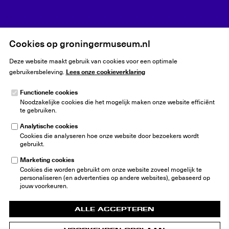
Home
Opening Hoe Van Gogh naar Groningen kwam
Cookies op groningermuseum.nl
Deze website maakt gebruik van cookies voor een optimale
Lees onze cookieverklaring
gebruikersbeleving.
Functionele cookies
Noodzakelijke cookies die het mogelijk maken onze website efficiënt
Groninger Museum
te gebruiken.
Museumeiland 1
9711 ME Groningen
Analytische cookies
Nederland
Cookies die analyseren hoe onze website door bezoekers wordt
gebruikt.
info@groningermuseum.nl
Tel:
+31 50 3 666 555
Marketing cookies
Cookies die worden gebruikt om onze website zoveel mogelijk te
Nieuwsbrief
personaliseren (en advertenties op andere websites), gebaseerd op
jouw voorkeuren.
ALLE ACCEPTEREN