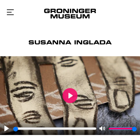
Naar
hoofdinhoud
SUSANNA INGLADA
Play
Play
Mute