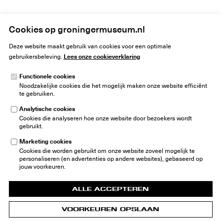
Home
Susanna Inglada
Cookies op groningermuseum.nl
Deze website maakt gebruik van cookies voor een optimale
Lees onze cookieverklaring
gebruikersbeleving.
Functionele cookies
Noodzakelijke cookies die het mogelijk maken onze website efficiënt
Groninger Museum
te gebruiken.
Museumeiland 1
9711 ME Groningen
Analytische cookies
Nederland
Cookies die analyseren hoe onze website door bezoekers wordt
gebruikt.
info@groningermuseum.nl
Tel:
+31 50 3 666 555
Marketing cookies
Cookies die worden gebruikt om onze website zoveel mogelijk te
Nieuwsbrief
personaliseren (en advertenties op andere websites), gebaseerd op
jouw voorkeuren.
ALLE ACCEPTEREN
VOORKEUREN OPSLAAN
© 2026 Groninger Museum