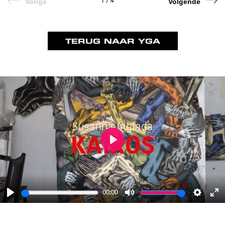
1
/
4
Vorige
Volgende
TERUG NAAR YGA
Play
00:00
Play
Mute
Settings
Ent
ful