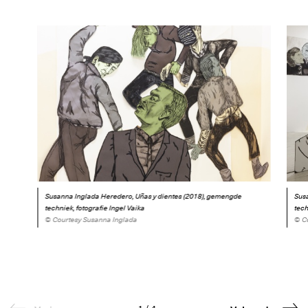
Susanna Inglada Heredero, Uñas y dientes (2018), gemengde
Sus
techniek, fotografie Ingel Vaika
tech
© Courtesy Susanna Inglada
© C