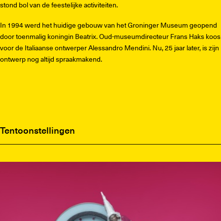
stond bol van de feestelijke activiteiten.
In 1994 werd het huidige gebouw van het Groninger Museum geopend
door toenmalig koningin Beatrix. Oud-museumdirecteur Frans Haks koos
voor de Italiaanse ontwerper Alessandro Mendini. Nu, 25 jaar later, is zijn
ontwerp nog altijd spraakmakend.
Tentoonstellingen