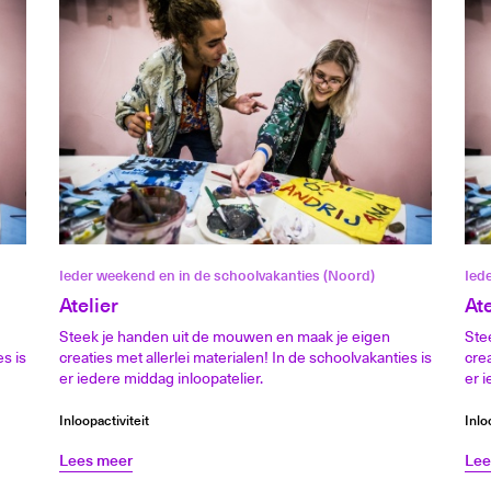
Ieder weekend en in de schoolvakanties (Noord)
Ied
Atelier
Ate
Steek je handen uit de mouwen en maak je eigen
Ste
es is
creaties met allerlei materialen! In de schoolvakanties is
crea
er iedere middag inloopatelier.
er i
Inloopactiviteit
Inlo
Lees meer
Lee