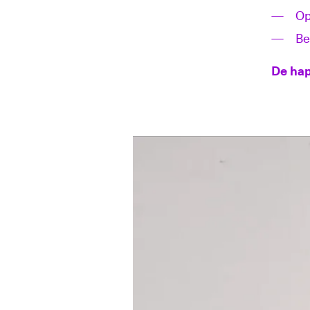
Op
Be
De hap