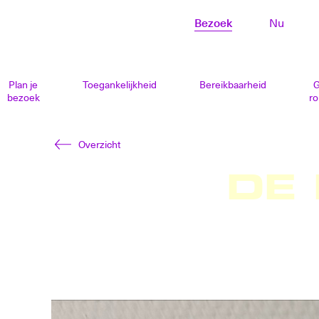
Bezoek
Nu
Naar
hoofdinhoud
Plan je
Toegankelijkheid
Bereikbaarheid
G
bezoek
ro
Overzicht
DE