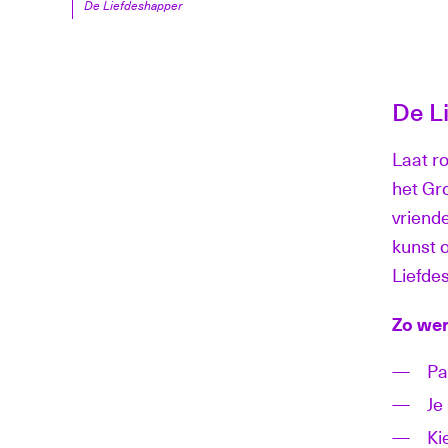
De Liefdeshapper
De L
Laat r
het Gr
vriend
kunst 
Liefdes
Zo wer
Pa
Je
Ki