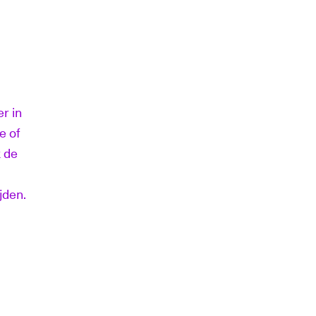
r in
e of
 de
ijden.