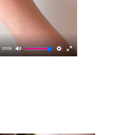
02:09
Mute
Settings
Enter
fullscreen