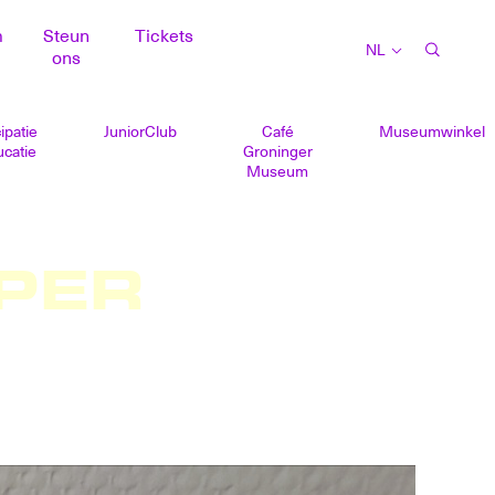
m
Steun
Tickets
NL
ons
ipatie
JuniorClub
Café
Museumwinkel
catie
Groninger
Museum
PER