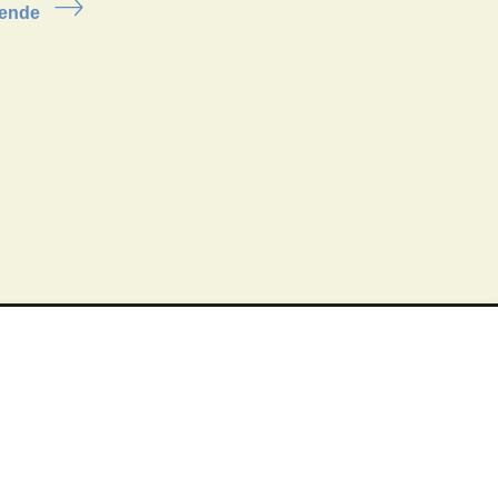
ende
info@groningermuseum.nl
Tel:
+31 50 3 666 555