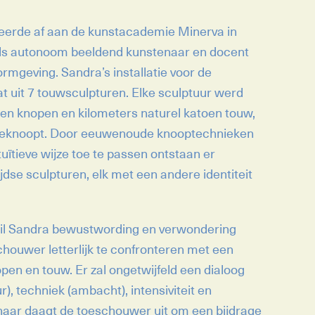
eerde af aan de kunstacademie Minerva in
ls autonoom beeldend kunstenaar en docent
rmgeving. Sandra’s installatie voor de
t uit 7 touwsculpturen. Elke sculptuur werd
en knopen en kilometers naturel katoen touw,
geknoopt. Door eeuwenoude knooptechnieken
tuïtieve wijze toe te passen ontstaan er
ijdse sculpturen, elk met een andere identiteit
 wil Sandra bewustwording en verwondering
houwer letterlijk te confronteren met een
pen en touw. Er zal ongetwijfeld een dialoog
r), techniek (ambacht), intensiviteit en
enaar daagt de toeschouwer uit om een bijdrage