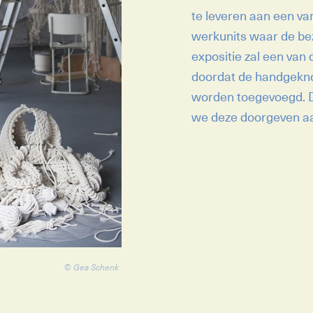
te leveren aan een van 
werkunits waar de be
expositie zal een van
doordat de handgekno
worden toegevoegd. D
we deze doorgeven aa
© Gea Schenk