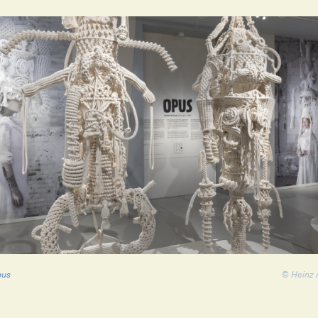
pus
© Heinz 