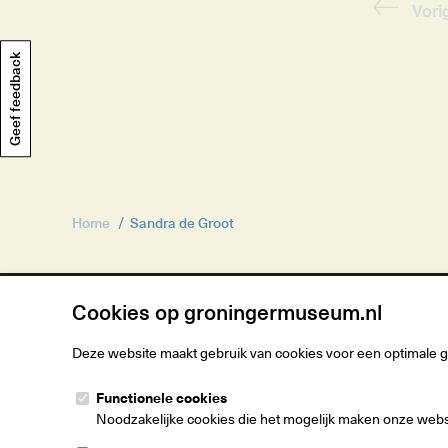
Vori
Geef feedback
Home
Sandra de Groot
Cookies op groningermuseum.nl
Deze website maakt gebruik van cookies voor een optimale 
Groninger M
Functionele cookies
Museumeiland
Noodzakelijke cookies die het mogelijk maken onze websit
9711 ME Gron