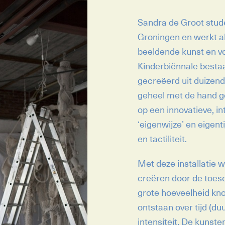
Sandra de Groot stud
Groningen en werkt a
beeldende kunst en vo
Kinderbiënnale bestaa
gecreëerd uit duizend
geheel met de hand 
op een innovatieve, in
‘eigenwijze’ en eigent
en tactiliteit.
Met deze installatie
creëren door de toesc
grote hoeveelheid kno
ontstaan over tijd (duu
intensiteit. De kunst