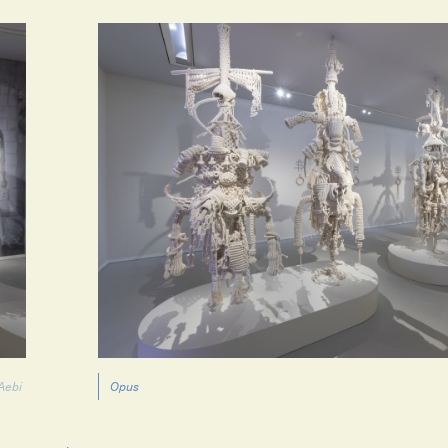
Aebi
Opus