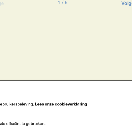
1
/
5
ge
Volg
gebruikersbeleving.
Lees onze cookieverklaring
useum
Postadres
 1
Postbus 90
e efficiënt te gebruiken.
ingen
9700 ME Groningen