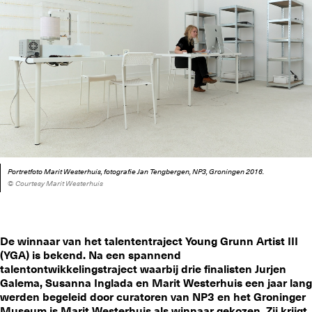
Portretfoto Marit Westerhuis, fotografie Jan Tengbergen, NP3, Groningen 2016.
© Courtesy Marit Westerhuis
De winnaar van het talententraject Young Grunn Artist III
(YGA) is bekend. Na een spannend
talentontwikkelingstraject waarbij drie finalisten Jurjen
Galema, Susanna Inglada en Marit Westerhuis een jaar lang
werden begeleid door curatoren van NP3 en het Groninger
Museum is Marit Westerhuis als winnaar gekozen. Zij krijgt