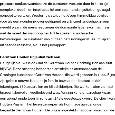
pressure cooker, waardoor ze de curatoren verraste door in korte tijd
complexe ideeën en inspiraties tot een spannend, mystiek en gelaagd
concept te vertalen. Westerhuis stelde het Coop Himmelblau paviljoen
voor als een wonderlijk overweldigend en artificieel landschap, in een
wereld waarin de mens niet langer de dominante levensvorm is, maar
met de moed der wanhoop heil lijkt te zoeken in archaïsche
bezweringen. De curatoren van NP3 en het Groninger Museum kijken
uit naar de realisatie, aldus het juryrapport.
Gerrit van Houten Prijs sluit zich aan
Heugelijk nieuws is ook dat de Gerrit van Houten Stichting zich aan sluit
bij YGA. Deze stichting beheert de artistieke nalatenschap van de
Groninger kunstenaar Gerrit van Houten, die werd geboren in 1866. Bijna
zijn gehele oeuvre is door zijn familie bewaard en bestaat uit 880
tekeningen, 180 aquarellen en 85 schilderijen. Die werken laten zien dat
hij zeer talenvol en veelbelovend was. Aan zijn kunstenaarschap kwam
een abrupt einde toen hij rond zijn 24ste geestesziek werd. De Gerrit van
Houten Prijs is in het leven geroepen als hommage aan de jonge
begaafde Gerrit van Houten. De prijs is ingesteld in 2006 en wordt om de