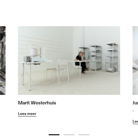
Marit Westerhuis
Ju
-
Lees meer
Le