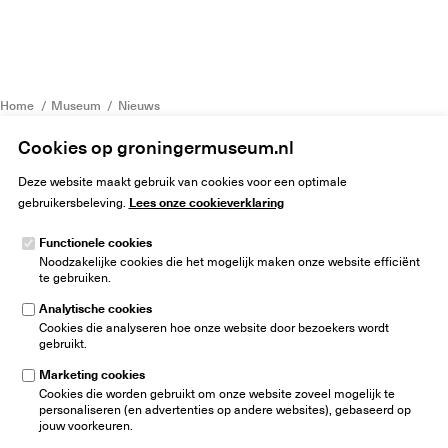
Home
Museum
Nieuws
Marit Westerhuis wint solotentoonstelling YGA III in Groninger Museum
Cookies op groningermuseum.nl
Deze website maakt gebruik van cookies voor een optimale
Lees onze cookieverklaring
gebruikersbeleving.
Functionele cookies
Noodzakelijke cookies die het mogelijk maken onze website efficiënt
Groninger Museum
te gebruiken.
Museumeiland 1
9711 ME Groningen
Analytische cookies
Nederland
Cookies die analyseren hoe onze website door bezoekers wordt
gebruikt.
info@groningermuseum.nl
Tel:
+31 50 3 666 555
Marketing cookies
Cookies die worden gebruikt om onze website zoveel mogelijk te
Nieuwsbrief
personaliseren (en advertenties op andere websites), gebaseerd op
jouw voorkeuren.