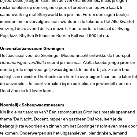
bijvoorbeeld je eigen kaart met de Werkmantechniek, maak je eigen
reclamefolder op een originele pers of creëer een pop-up kaart. In
samenwerking met Storyworld kun je in het Forum een eigen boekje
inbinden om er vervolgens een avontuur in te tekenen. Het Alto Kwartet
verzorgt deze avond de live muziek. Hun repertoire bestaat uit Swing,
Pop, Jazz, Rhythm & Blues en Rock ‘n Roll van 1900 tot nu.
Universiteitsmuseum Groningen
Het exclusief voor de Groninger Museumnacht ontwikkelde hoorspel
Herinneringen
vanAletta
neemt je mee naar Aletta Jacobs jonge jaren en
eerste grote strijd voor gelijkwaardigheid. Je bent erbij als ze een brief
schrijft aan minister Thorbecke om hem te overtuigen haar toe te laten tot
de universiteit. Je hoort verhalen bij de collectie, en je wandelt door de
Dead Zoo die tot leven komt.
Noordelijk Scheepvaartmuseum
Kin ik die nait aargns van? Een stoomcursus Gronings met als spannend
thema 'De Nacht'. Docent, rapper en gastheer Olaf Vos, leert je de
belangrijkste woorden en zinnen om het Groninger nachtleven mee door
te komen. Onderwerpen als het uitgaansleven, bier drinken, iemand