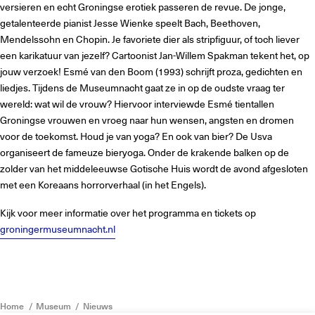
versieren en echt Groningse erotiek passeren de revue. De jonge,
getalenteerde pianist Jesse Wienke speelt Bach, Beethoven,
Mendelssohn en Chopin. Je favoriete dier als stripfiguur, of toch liever
een karikatuur van jezelf? Cartoonist Jan-Willem Spakman tekent het, op
jouw verzoek! Esmé van den Boom (1993) schrijft proza, gedichten en
liedjes. Tijdens de Museumnacht gaat ze in op de oudste vraag ter
wereld: wat wil de vrouw? Hiervoor interviewde Esmé tientallen
Groningse vrouwen en vroeg naar hun wensen, angsten en dromen
voor de toekomst. Houd je van yoga? En ook van bier? De Usva
organiseert de fameuze bieryoga. Onder de krakende balken op de
zolder van het middeleeuwse Gotische Huis wordt de avond afgesloten
met een Koreaans horrorverhaal (in het Engels).
Kijk voor meer informatie over het programma en tickets op
groningermuseumnacht.nl
Home
Museum
Nieuws