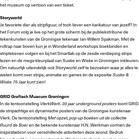
het museum op vertoon van een ticket.
Storyworld
Je favoriete dier als stripfiguur, of toch liever een karikatuur van jezelf? In
het Forum volg je live op het grote scherm bij de publiekstribune de
tekenkunsten van de Groningse tekenaar Jan-Willem Spakman. Met de
roltrap naar boven kun je in Wonderland workshops boekbinden en
striptekenen volgen en bij het Smartlab op de zesde verdieping strips
lezen en de mega-kleurplaat van Suske en Wiske in Groningen inkleuren.
Om natuurlijk uiteindelijk ook Storyworld zelf te bezoeken waar je alles te
weten komt over strips, animatie en games én de expositie
Suske &
Wiske 75 Jaar
kunt zien!
GRID Grafisch Museum Groningen
In de tentoonstelling
VlerkWerk
.
30
jaar
underground
posters
toont GRID
de stripachtige en dynamische posters van de Groningse kunstenaar
Vlerk. De tentoonstelling
Met
opzet
,
pop
-
up
boeken
uit
de
collectie
Ruurd
de
Boer
en de bekende kunstenaar H.N. Werkman vormen de
inspiratiebron voor verschillende activiteiten deze avond. Bedruk